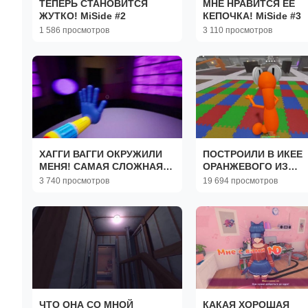
ТЕПЕРЬ СТАНОВИТСЯ
МНЕ НРАВИТСЯ ЕЁ
ЖУТКО! MiSide #2
КЕПОЧКА! MiSide #3
1 586 просмотров
3 110 просмотров
ХАГГИ ВАГГИ ОКРУЖИЛИ
ПОСТРОИЛИ В ИКЕЕ
МЕНЯ! САМАЯ СЛОЖНАЯ
ОРАНЖЕВОГО ИЗ
ЧАСТЬ ПОППИ ПЛЕЙТАЙМ
РАДУЖНЫХ ДРУЗЕЙ!
3 740 просмотров
19 694 просмотров
#2 Poppy Playtime Chapter 2
ЧТО ОНА СО МНОЙ
КАКАЯ ХОРОШАЯ