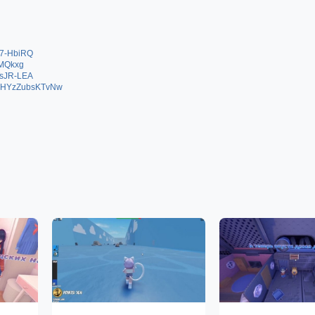
y7-HbiRQ
WMQkxg
TsJR-LEA
ybHYzZubsKTvNw