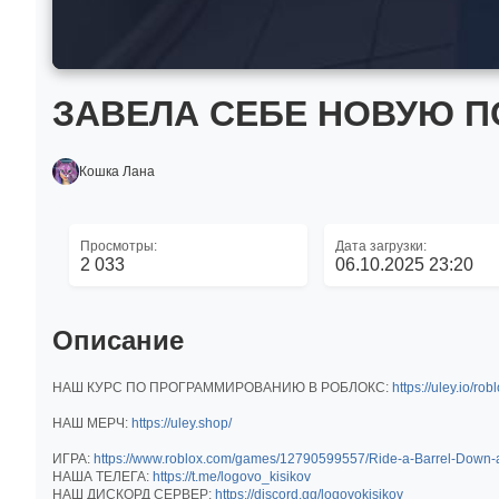
ЗАВЕЛА СЕБЕ НОВУЮ ПО
Кошка Лана
Просмотры:
Дата загрузки:
2 033
06.10.2025 23:20
Описание
НАШ КУРС ПО ПРОГРАММИРОВАНИЮ В РОБЛОКС:
https://uley.io/rob
НАШ МЕРЧ:
https://uley.shop/
ИГРА:
https://www.roblox.com/games/12790599557/Ride-a-Barrel-Down-a
НАША ТЕЛЕГА:
https://t.me/logovo_kisikov
НАШ ДИСКОРД СЕРВЕР:
https://discord.gg/logovokisikov