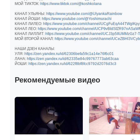
МОЙ ТИКТОК:
https://www.tiktok.com/@koshkolana
КАНАЛ УЛЬЯНЫ:
https://www.youtube.com/@UlyankaRainbow
КАНАЛ ЙОШИ:
https://www.youtube.com/@Yoshimurachi
КАНАЛ ЛИЛЕО:
https://www.youtube.com/channel/UCgFuEqA44TWglKp
КАНАЛ ЛЕО:
https://www.youtube.com/channel/UCP9vBIdSfZR97nASa
КАНАЛ ЛИЛЛИТ:
https://www.youtube.com/channel/UCJ3p5IIUMMzGz7-
МОЙ ВТОРОЙ КАНАЛ:
https://www.youtube.com/channel/UCeZBHl3VC
НАШИ ДЗЕН КАНАЛЫ:
УЛЯ:
https://zen.yandex.ru/id/62306befa59c1a14e76f6c01
ЛАНА:
https://zen.yandex.ru/id/62335e84c99767773ab63caa
ЙОШИ:
https://zen.yandex.ru/id/622f8bf8fcc9792d2076d3c3
Рекомендуемые видео