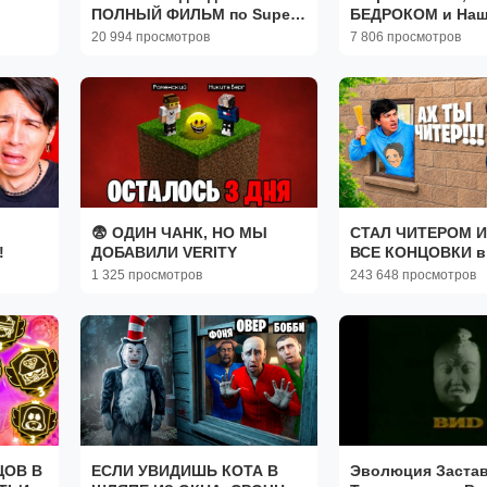
ПОЛНЫЙ ФИЛЬМ по Super
БЕДРОКОМ и На
Bear Adventure
НОВУЮ ЦИВИЛИЗ
20 994 просмотров
7 806 просмотров
Майнкрафт…
😨 ОДИН ЧАНК, НО МЫ
СТАЛ ЧИТЕРОМ 
!
ДОБАВИЛИ VERITY
ВСЕ КОНЦОВКИ в
ОТ БЛОГЕРА"
1 325 просмотров
243 648 просмотров
ЦОВ В
ЕСЛИ УВИДИШЬ КОТА В
Эволюция Заста