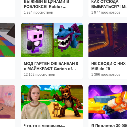
ВЫЖИВИ В ЦУНАМИ В
КАК ОТСЮДА
РОБЛОКСЕ! Roblox
ВЫБРАТЬСЯ?! MiS
Tsunami Game
1 924 просмотров
1 977 просмотров
МОД ГАРТЕН ОФ БАНБАН 0
НЕ СВОДИ С НИХ 
в МАЙНКРАФТ Garten of
MiSide #5
Banban 0 Minecraft
12 162 просмотров
1 396 просмотров
Что-то с медведем...
Я Пролетел 30,00