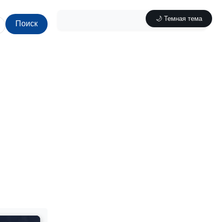
🌙 Темная тема
Поиск