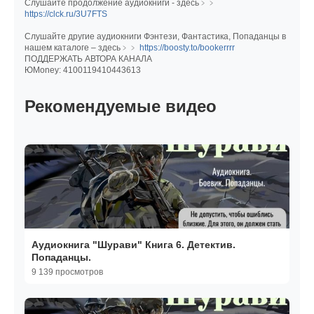
Слушайте продолжение аудиокниги - здесь﹥﹥
https://clck.ru/3U7FTS
Слушайте другие аудиокниги Фэнтези, Фантастика, Попаданцы в
нашем каталоге – здесь﹥﹥
https://boosty.to/bookerrrr
ПОДДЕРЖАТЬ АВТОРА КАНАЛА
ЮMoney: 4100119410443613
Рекомендуемые видео
Аудиокнига "Шурави" Книга 6. Детектив.
Попаданцы.
9 139 просмотров