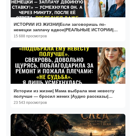
ИСТОРИИ ИЗ ЖИЗНИ|Если заговоришь по-
немецки заплачу вдвое|РЕАЛЬНЫЕ ИСТОРИИ|
ЖИЗНЕННЫЕ ИСТОРИИ
15 688 просмотров
Истории из жизни| Мама выбрала мне невесту
получше — бросил жених |Аудио рассказы|
Жизненные истории
23 543 просмотров