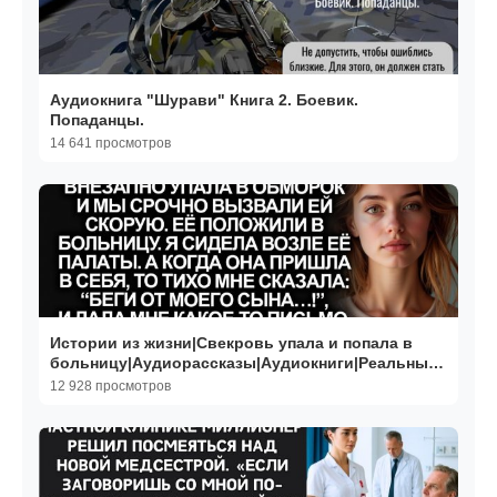
Аудиокнига "Шурави" Книга 2. Боевик.
Попаданцы.
14 641 просмотров
Истории из жизни|Свекровь упала и попала в
больницу|Аудиорассказы|Аудиокниги|Реальные
истории
12 928 просмотров