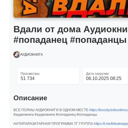
Вдали от дома Аудиокни
#попаданец #попаданцы
АУДИОКНИГА
Просмотры:
Дата загрузки:
51 734
06.10.2025 08:25
Описание
ВСЕ ПОЛНЫ АУДИОКНИГИ В ОДНОМ МЕСТЕ-
https://boosty.to/bookho
#аудиокнига #аудиокниги #попаданец #попаданцы
АНТИПАРАЗИТАРНАЯ ПРОГРАММА ТГ ГРУППА-
https://t.me/tribute/