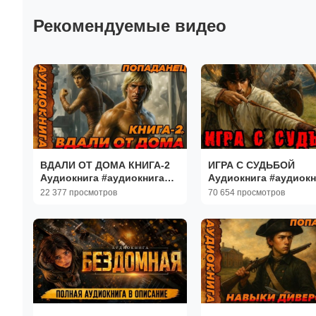
Рекомендуемые видео
ВДАЛИ ОТ ДОМА КНИГА-2
ИГРА С СУДЬБОЙ
Аудиокнига #аудиокнига
Аудиокнига #аудиокн
#аудиокниги #попаданец
#аудиокниги #попада
22 377 просмотров
70 654 просмотров
#попаданцы
#попаданцы