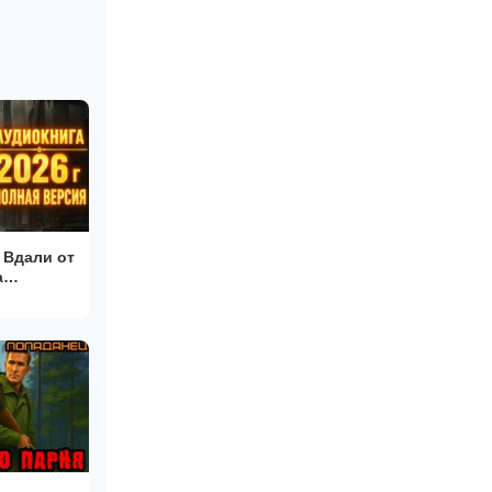
 Вдали от
паданец