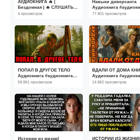
АУДИОКНИГА 🔥 |
Навыки диверсанта
Бездомная | 🔥 СЛУШАТЬ
Аудиокнига #аудиокн
ОНЛАЙН | КНИГА - ЧАСТЬ 3
#аудиокниги #попада
4 просмотров
77 801 просмотров
ИЗ 3 | #КНИГИ #РАССКАЗ
#попаданцы
ПОПАЛ В ДРУГОЕ ТЕЛО
ВДАЛИ ОТ ДОМА КНИ
Аудиокнига #аудиокнига
Аудиокнига #аудиокн
#аудиокниги #попаданец
#аудиокниги #попада
59 881 просмотров
14 882 просмотров
#попаданцы
#попаданцы
Истории из жизни|
ИСТОРИИ ИЗ ЖИЗНИ|