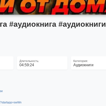
га #аудиокнига #аудиокниги
Длительность:
Категория:
04:59:24
Аудиокниги
use
app?startapp=swWn