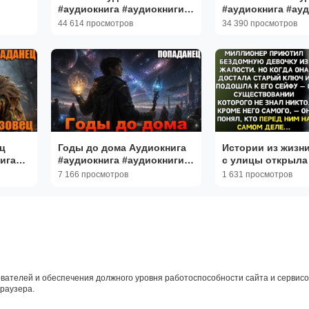
#аудиокнига #аудиокниги
#аудиокнига #ау
Е
#попаданец #попаданцы
#попаданец #поп
44 614 просмотров
34 390 просмотров
ЫЕ
ц
Годы до дома Аудиокнига
Истории из жизн
ига
#аудиокнига #аудиокниги
с улицы открыла
нец
#попаданец #попаданцы
доме богача|Ауди
7 166 просмотров
1 631 просмотров
Аудиокниги|Реал
истории
вателей и обеспечения должного уровня работоспособности сайта и сервисов
браузера.