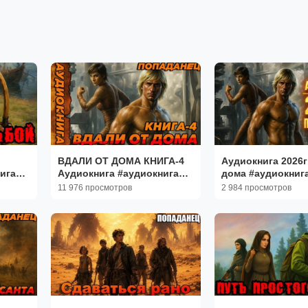
ВДАЛИ ОТ ДОМА КНИГА-4
Аудиокнига 2026г
ига
Аудиокнига #аудиокнига
дома #аудиокнига
нец
#аудиокниги #попаданец
#аудиокниги #по
11 976 просмотров
2 984 просмотров
#попаданцы
#попаданцы