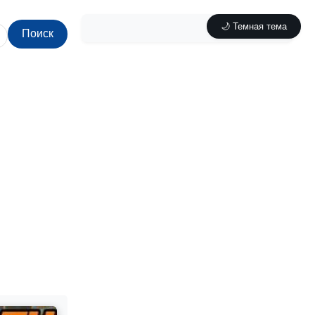
🌙 Темная тема
Поиск