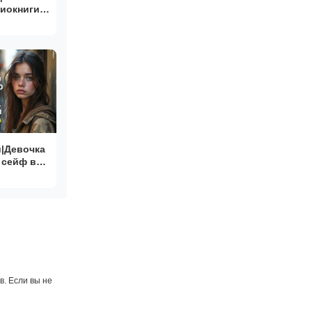
диокниги
аданцы
и|Девочка
 сейф в
орассказ|
ьные
. Если вы не