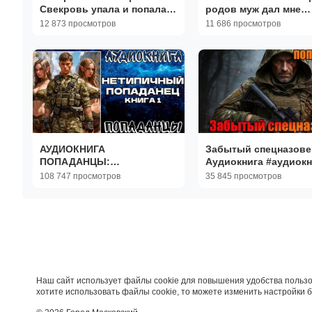
Свекровь упала и попала в
родов муж дал мне
больницу|Аудиорассказы|
витамины|РЕАЛЬНЫ
12 873 просмотров
11 686 просмотров
Аудиокниги|Реальные
ИСТОРИИ|ЖИЗНЕНН
истории
ИСТОРИИ
АУДИОКНИГА
Забытый спецназове
ПОПАДАНЦЫ:
Аудиокнига #аудиокн
НЕТИПИЧНЫЙ
#аудиокниги #попада
108 747 просмотров
35 845 просмотров
ПОПАДАНЕЦ. КНИГА 1
#попаданцы
Наш сайт использует файлы cookie для повышения удобства пользо
хотите использовать файлы cookie, то можете изменить настройки 