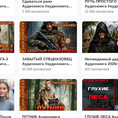
Сдаваться рано
ПУТЬ ПРОСТОГО
ига
Аудиокнига #аудиокнига
Аудиокнига #ауд
нец
#аудиокниги #попаданец
#аудиокниги #по
5 368 просмотров
31 680 просмотров
#попаданцы
#попаданцы
ГА-3
ЗАБЫТЫЙ СПЕЦНАЗОВЕЦ
Неожиданный да
ига
Аудиокнига #аудиокнига
Аудиокнига 2026г
нец
#аудиокниги #попаданец
#аудиокнига #ау
95 388 просмотров
925 просмотров
#попаданцы
#попаданец #поп
После
ПУТНИК Аудиокнига
ГЛУХИЕ ЛЕСА Ауд