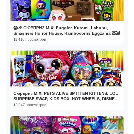
😱🎉 СЮРПРИЗ MIX! Fuggler, Kuromi, Labubu,
Smashers Horror House, Rainbocorns Eggzania 🧸👾
11 410 просмотров
Сюрприз MIX! PETS ALIVE SMITTEN KITTENS, LOL
SURPRISE SWAP, KIDS BOX, HOT WHEELS, DISNEY
PIXAR CARS
18 047 просмотров