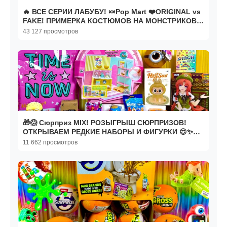
🔥 ВСЕ СЕРИИ ЛАБУБУ! 🍬Pop Mart ❤️ORIGINAL vs
FAKE! ПРИМЕРКА КОСТЮМОВ НА МОНСТРИКОВ
🐰
43 127 просмотров
🎁😱 Сюрприз MIX! РОЗЫГРЫШ СЮРПРИЗОВ!
ОТКРЫВАЕМ РЕДКИЕ НАБОРЫ И ФИГУРКИ 😍✨
НЕ ПРОПУСТИ!
11 662 просмотров