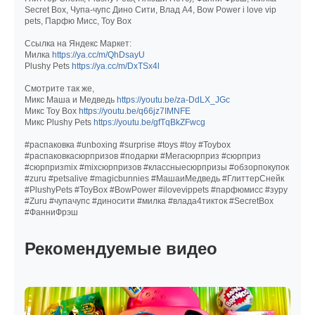
Secret Box, Чупа-чупс Дино Сити, Влад А4, Bow Power i love vip
pets, Парфю Мисс, Toy Box
Ссылка на Яндекс Маркет:
Милка
https://ya.cc/m/QhDsayU
Plushy Pets
https://ya.cc/m/DxTSx4l
Смотрите так же,
Микс Маша и Медведь
https://youtu.be/za-DdLX_JGc
Микс Toy Box
https://youtu.be/q66jz7IMNFE
Микс Plushy Pets
https://youtu.be/gfTqBkZFwcg
#распаковка #unboxing #surprise #toys #toy #Toybox
#распаковкасюрпризов #подарки #Мегасюрприз #сюрприз
#сюрпризmix #mixсюрпризов #классныесюрпризы #обзорпокупок
#zuru #petsalive #magicbunnies #МашаиМедведь #ГлиттерСнейк
#PlushyPets #ToyBox #BowPower #ilovevippets #парфюмисс #зуру
#Zuru #чупачупс #диносити #милка #влада4тикток #SecretBox
#ФанниФрэш
Рекомендуемые видео