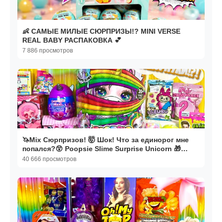
👶 САМЫЕ МИЛЫЕ СЮРПРИЗЫ!? MINI VERSE
REAL BABY РАСПАКОВКА 💕
7 886 просмотров
🦄Mix Сюрпризов! 🤯 Шок! Что за единорог мне
попался?😲 Poopsie Slime Surprise Unicorn 🎁
Лабубу
40 666 просмотров