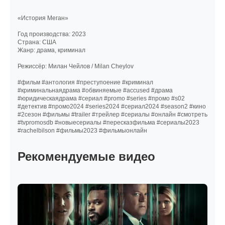
«История Меган»
Год производства: 2023
Страна: США
Жанр: драма, криминал
Режиссёр: Милан Чейлов / Milan Cheylov
#фильм #антология #преступоение #криминал
#криминальнаядрама #обвиняемые #accused #драма
#юридическаядрама #сериал #promo #series #промо #s02
#детектив #промо2024 #series2024 #сериал2024 #season2 #кино
#2сезон #фильмы #trailer #трейлер #сериалы #онлайн #смотреть
#tvpromosdb #новыесериалы #пересказфильма #сериалы2023
#rachelbilson #фильмы2023 #фильмыонлайн
Рекомендуемые видео