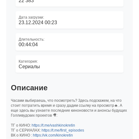
22 383
Дата загрузки:
23.12.2024 00:23
Длительность:
00:44:04
Категория:
Сериалы
Описание
Часами выбираешь, что посмотреть? Здесь подскажем, на что
стоит потратить время и сразу дадим ссылку на просмотр🔥. А
еще здесь вы узнаете последние киноновости и анонсы будущих
Голливудских проектов 🎥:
ТГ о КИНО:
https://t.me/vashkinokretin
ТГ о СЕРИАЛАХ:
https://t.me/first_episodes
ВК о КИНО :
https://vk.com/kinokretin