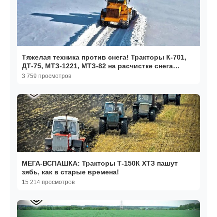
Тяжелая техника против снега! Тракторы К-701,
ДТ-75, МТЗ-1221, МТЗ-82 на расчистке снега
зимой!
3 759 просмотров
МЕГА-ВСПАШКА: Тракторы Т-150К ХТЗ пашут
зябь, как в старые времена!
15 214 просмотров