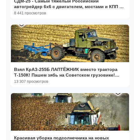
СДМ-25 - Самый тяжелый Российский
автогрейдер 6х6 с двигателем, мостами и КПП от
трактора Кировец!
8 441 просмотров
Взял КрАЗ-255Б ЛАПТЁЖНИК вместо трактора
Т-150К! Пашем зябь на Советском грузовике!
Машины СССР!
13 307 просмотров
Красивая уборка подсолнечника на новых