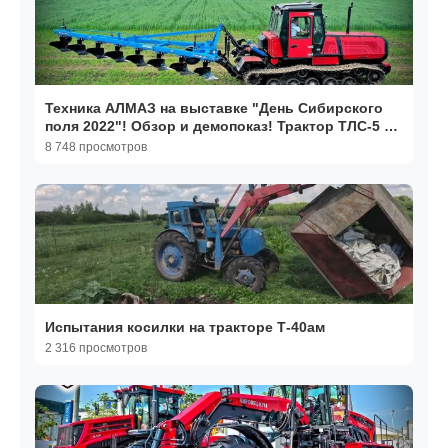
Техника АЛМАЗ на выставке "День Сибирского
поля 2022"! Обзор и демопоказ! Трактор ТЛС-5 с
плугом!
8 748 просмотров
Испытания косилки на тракторе Т-40ам
2 316 просмотров