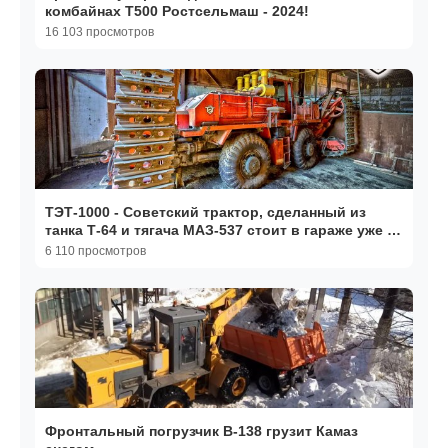
комбайнах Т500 Ростсельмаш - 2024!
16 103 просмотров
ТЭТ-1000 - Советский трактор, сделанный из
танка Т-64 и тягача МАЗ-537 стоит в гараже уже 36
лет!
6 110 просмотров
Фронтальный погрузчик В-138 грузит Камаз