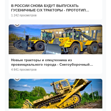
В РОССИИ СНОВА БУДУТ ВЫПУСКАТЬ
ГУСЕНИЧНЫЕ С/Х ТРАКТОРЫ - ПРОТОТИП
НОВОГО ТРАКТОРА FT80 от ДСТ-УРАЛ!
1 242 просмотров
Новые тракторы и спецтехника из
провинциального города - Снегоуборочный
трактор и Опороперевозчик
4 841 просмотров