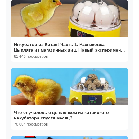
Инкубатор из Китая! Часть 1. Распаковка.
Цыплята из магазинных яиц. Новый эксперимент!
alex boyko
81 446 просмотров
Что случилось с цыпленком из китайского
инкубатора спустя месяц?
70 084 просмотров