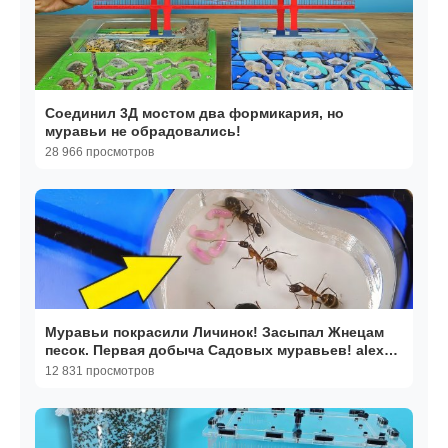
Соединил 3Д мостом два формикария, но
муравьи не обрадовались!
28 966 просмотров
Муравьи покрасили Личинок! Засыпал Жнецам
песок. Первая добыча Садовых муравьев! alex
boyko
12 831 просмотров