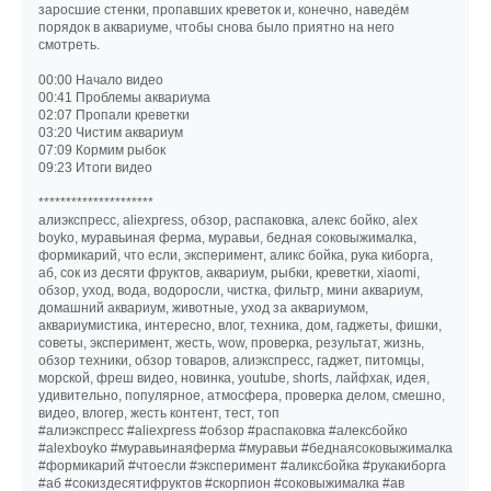
заросшие стенки, пропавших креветок и, конечно, наведём
порядок в аквариуме, чтобы снова было приятно на него
смотреть.
00:00 Начало видео
00:41 Проблемы аквариума
02:07 Пропали креветки
03:20 Чистим аквариум
07:09 Кормим рыбок
09:23 Итоги видео
*********************
алиэкспресс, aliexpress, обзор, распаковка, алекс бойко, alex
boyko, муравьиная ферма, муравьи, бедная соковыжималка,
формикарий, что если, эксперимент, аликс бойка, рука киборга,
аб, сок из десяти фруктов, аквариум, рыбки, креветки, xiaomi,
обзор, уход, вода, водоросли, чистка, фильтр, мини аквариум,
домашний аквариум, животные, уход за аквариумом,
аквариумистика, интересно, влог, техника, дом, гаджеты, фишки,
советы, эксперимент, жесть, wow, проверка, результат, жизнь,
обзор техники, обзор товаров, алиэкспресс, гаджет, питомцы,
морской, фреш видео, новинка, youtube, shorts, лайфхак, идея,
удивительно, популярное, атмосфера, проверка делом, смешно,
видео, влогер, жесть контент, тест, топ
#алиэкспресс #aliexpress #обзор #распаковка #алексбойко
#alexboyko #муравьинаяферма #муравьи #беднаясоковыжималка
#формикарий #чтоесли #эксперимент #аликсбойка #рукакиборга
#аб #сокиздесятифруктов #скорпион #соковыжималка #ав