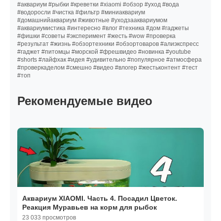
#аквариум #рыбки #креветки #xiaomi #обзор #уход #вода
#водоросли #чистка #фильтр #миниаквариум
#домашнийаквариум #животные #уходзааквариумом
#аквариумистика #интересно #влог #техника #дом #гаджеты
#фишки #советы #эксперимент #жесть #wow #проверка
#результат #жизнь #обзортехники #обзортоваров #алиэкспресс
#гаджет #питомцы #морской #фрешвидео #новинка #youtube
#shorts #лайфхак #идея #удивительно #популярное #атмосфера
#проверкаделом #смешно #видео #влогер #жестьконтент #тест
#топ
Рекомендуемые видео
Аквариум XIAOMI. Часть 4. Посадил Цветок.
Реакция Муравьев на корм для рыбок
23 033 просмотров