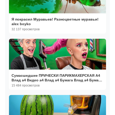
Я покрасил Муравьев! Разноцветные муравьи!
alex boyko
32 137 просмотров
Сумасшедшие ПРИЧЕСКИ ПАРИКМАХЕРСКАЯ А4
Влад а4 Видео а4 Влад а4 Бумага Влад а4 Бумага
А4 а 4 ВЛАД А4
15 484 просмотров