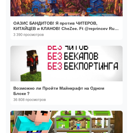
ОАЗИС БАНДИТОВ! Я против ЧИТЕРОВ,
КИТАЙЦЕВ и КЛАНОВ! CheZee. Ft @reprincev Rust
｜ Раст - CheZee
3 390 просмотров
Возможно ли Пройти Майнкрафт на Одном
Блоке？
36 808 просмотров