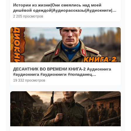
Истории из жизни|Они смеялись над моей
дешёвой одеждой|Аудиорассказы|Аудиокниги|
Реальные истории
2 205 просмотров
ДЕСАНТНИК ВО ВРЕМЕНИ КНИГА-2 Аудиокнига
#аудиокнига #аудиокниги #попаданец
#попаданцы
19 332 просмотров