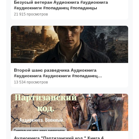
Безусый ветеран Аудиокнига #аудиокнига
#аудиокниги #попаданец #попаданцы
21 915 просмотров
Второй шанс разведчика Аудиокнига
#аудиокнига #аудиокниги #попаданец
#попаданцы
13 534 просмотров
Аудиокнига "Партизанский код." Книга 4.