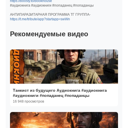
https://boosty.to/bookhouse
#аудиокнига #аудиокниги #попаданец #попаданцы
АНТИПАРАЗИТАРНАЯ ПРОГРАММА ТГ ГРУППА-
https://t.me/tribute/app?startapp=swWn
Рекомендуемые видео
Танкист из будущего Аудиокнига #аудиокнига
#аудиокниги #попаданец #попаданцы
16 948 просмотров