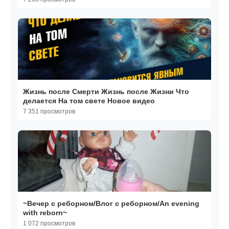
Жизнь после Смерти Жизнь после Жизни Что
делается На том свете Новое видео
7 351 просмотров
~Вечер с реборном/Влог с реборном/An evening
with reborn~
1 072 просмотров