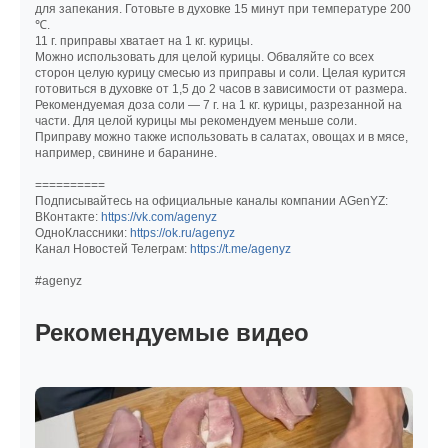
для запекания. Готовьте в духовке 15 минут при температуре 200
℃.
11 г. приправы хватает на 1 кг. курицы.
Можно использовать для целой курицы. Обваляйте со всех
сторон целую курицу смесью из приправы и соли. Целая курится
готовиться в духовке от 1,5 до 2 часов в зависимости от размера.
Рекомендуемая доза соли — 7 г. на 1 кг. курицы, разрезанной на
части. Для целой курицы мы рекомендуем меньше соли.
Приправу можно также использовать в салатах, овощах и в мясе,
например, свинине и баранине.
==========
Подписывайтесь на официальные каналы компании AGenYZ:
ВКонтакте:
https://vk.com/agenyz
ОдноКлассники:
https://ok.ru/agenyz
Канал Новостей Телеграм:
https://t.me/agenyz
#agenyz
Рекомендуемые видео