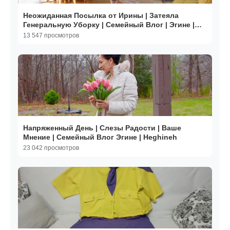
Неожиданная Посылка от Ирины | Затеяла
Генеральную Уборку | Семейный Влог | Эгине |
Heghineh
13 547 просмотров
Напряженный День | Слезы Радости | Ваше
Мнение | Семейный Влог Эгине | Heghineh
23 042 просмотров