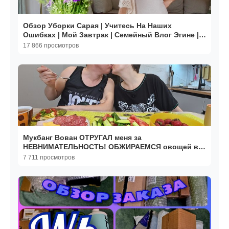
Обзор Уборки Сарая | Учитесь На Наших
Ошибках | Мой Завтрак | Семейный Влог Эгине |
Heghineh
17 866 просмотров
Мукбанг Вован ОТРУГАЛ меня за
НЕВНИМАТЕЛЬНОСТЬ! ОБЖИРАЕМСЯ овощей в
ПРАЗДНИК! Семейный обед в России
7 711 просмотров