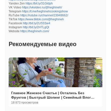
Yandex Zen
https://bit.ly/31Gldph
VK Video
https://vkvideo.ru/@heghineh/
Telegram
https://t.me/heghinehcookingshow
RuTube
https://rutube.ru/channel/23948662/
TikTok
https://www.tiktok.com/@heghineh
Facebook
http://bit.ly/2U55Sw4
Instagram
http://bit.ly/2HTLgQI
Website
https://heghineh.com/
Рекомендуемые видео
Главное Женское Счастье | Остались Без
Фруктов | Быстрый Шопинг | Семейный Влог
Эгине | Heghineh
18 873 просмотров