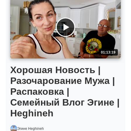
01:13:19
Хорошая Новость |
Разочарование Мужа |
Распаковка |
Семейный Влог Эгине |
Heghineh
Эгине Heghineh