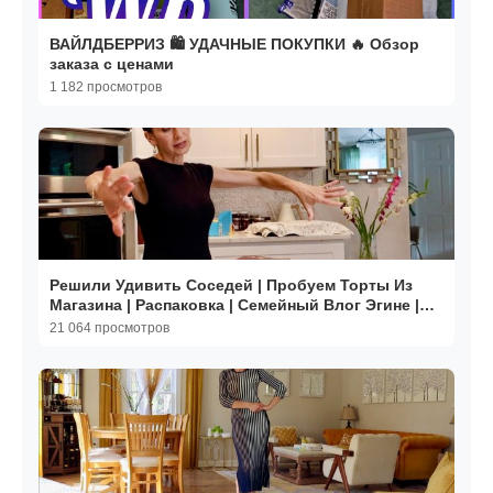
ВАЙЛДБЕРРИЗ 🛍️ УДАЧНЫЕ ПОКУПКИ 🔥 Обзор
заказа с ценами
1 182 просмотров
Решили Удивить Соседей | Пробуем Торты Из
Магазина | Распаковка | Семейный Влог Эгине |
Heghineh
21 064 просмотров