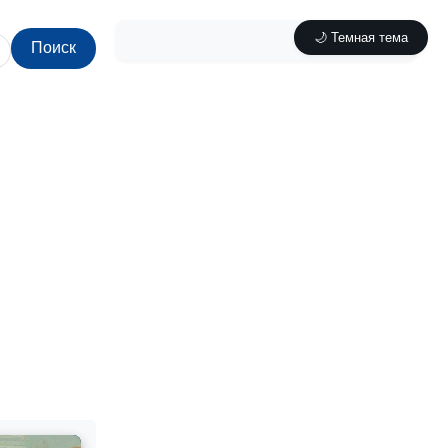
🌙 Темная тема
Поиск