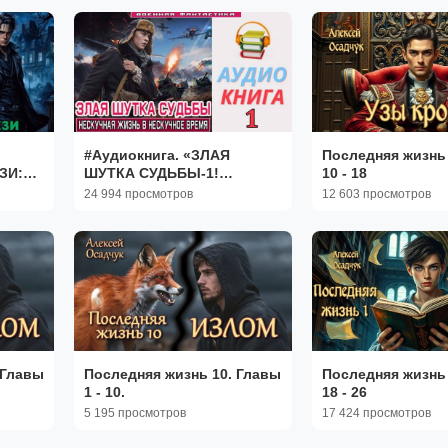
#Аудиокнига. «ЗЛАЯ
Последняя жизнь 
ЗИ:
ШУТКА СУДЬБЫ-1!
10 - 18
О
Нескучная жизнь в
24 994 просмотров
12 603 просмотров
нескучное время». КНИГА
1. #Попаданцы#БоеваяФан
 Главы
Последняя жизнь 10. Главы
Последняя жизнь 
1 - 10.
18 - 26
5 195 просмотров
17 424 просмотров