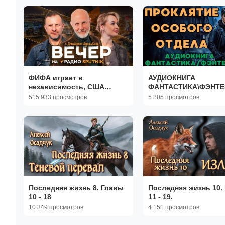
ФИФА играет в
АУДИОКНИГА
независимость, США
ФАНТАСТИКА\ФЭНТЕ
снимают санкции с Турции
ПРОКЛЯТИЕ ОСОБОГ
515 933 просмотров
5 805 просмотров
ОТДЕЛА СЛУШАТЬ
Последняя жизнь 8. Главы
Последняя жизнь 10.
10 - 18
11 - 19.
10 349 просмотров
4 151 просмотров