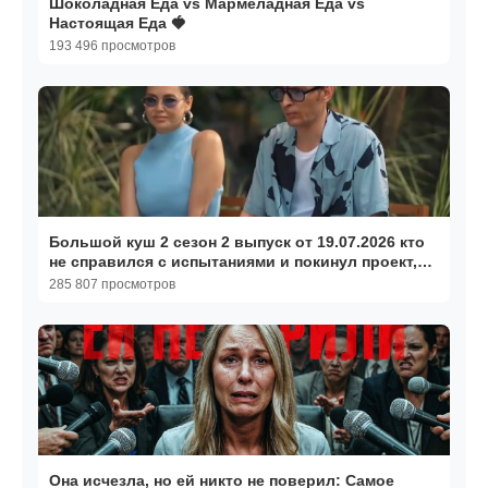
Шоколадная Еда vs Мармеладная Еда vs
Настоящая Еда 🍓
193 496 просмотров
Большой куш 2 сезон 2 выпуск от 19.07.2026 кто
не справился с испытаниями и покинул проект,
обзор
285 807 просмотров
Она исчезла, но ей никто не поверил: Самое