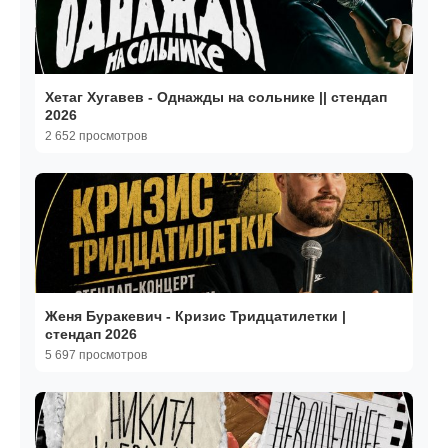
Хетаг Хугавев - Однажды на сольнике || стендап
2026
2 652 просмотров
Женя Буракевич - Кризис Тридцатилетки |
стендап 2026
5 697 просмотров