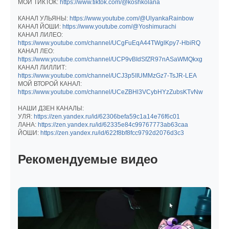
МОЙ ТИКТОК:
https://www.tiktok.com/@koshkolana
КАНАЛ УЛЬЯНЫ:
https://www.youtube.com/@UlyankaRainbow
КАНАЛ ЙОШИ:
https://www.youtube.com/@Yoshimurachi
КАНАЛ ЛИЛЕО:
https://www.youtube.com/channel/UCgFuEqA44TWglKpy7-HbiRQ
КАНАЛ ЛЕО:
https://www.youtube.com/channel/UCP9vBIdSfZR97nASaWMQkxg
КАНАЛ ЛИЛЛИТ:
https://www.youtube.com/channel/UCJ3p5IIUMMzGz7-TsJR-LEA
МОЙ ВТОРОЙ КАНАЛ:
https://www.youtube.com/channel/UCeZBHl3VCybHYzZubsKTvNw
НАШИ ДЗЕН КАНАЛЫ:
УЛЯ:
https://zen.yandex.ru/id/62306befa59c1a14e76f6c01
ЛАНА:
https://zen.yandex.ru/id/62335e84c99767773ab63caa
ЙОШИ:
https://zen.yandex.ru/id/622f8bf8fcc9792d2076d3c3
Рекомендуемые видео