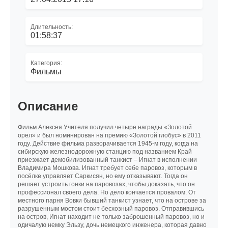
Длительность:
01:58:37
Категория:
Фильмы
Описание
Фильм Алексея Учителя получил четыре награды «Золотой
орел» и был номинирован на премию «Золотой глобус» в 2011
году. Действие фильма разворачивается 1945-м году, когда на
сибирскую железнодорожную станцию под названием Край
приезжает демобилизованный танкист – Игнат в исполнении
Владимира Мошкова. Игнат требует себе паровоз, которым в
посёлке управляет Саркисян, но ему отказывают. Тогда он
решает устроить гонки на паровозах, чтобы доказать, что он
профессионал своего дела. Но дело кончается провалом. От
местного парня Вовки бывший танкист узнает, что на острове за
разрушенным мостом стоит бесхозный паровоз. Отправившись
на остров, Игнат находит не только заброшенный паровоз, но и
одичалую немку Эльзу, дочь немецкого инженера, которая давно