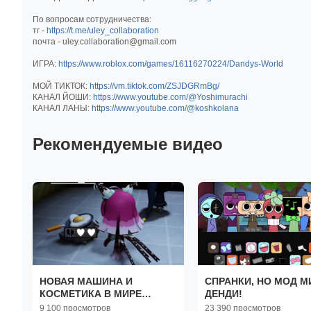
По вопросам сотрудничества:
тг -
https://t.me/uley_collaboration
почта - uley.collaboration@gmail.com
ИГРА:
https://www.roblox.com/games/16116270224/Dandys-World
МОЙ ТИКТОК:
https://vm.tiktok.com/ZSJDGRmBg/
КАНАЛ ЙОШИ:
https://www.youtube.com/@Yoshimurachi
КАНАЛ ЛАНЫ:
https://www.youtube.com/@koshkolana
Рекомендуемые видео
НОВАЯ МАШИНА И
СПРАНКИ, НО МОД М
КОСМЕТИКА В МИРЕ
ДЕНДИ!
ДЕНДИ!
9 100 просмотров
23 390 просмотров