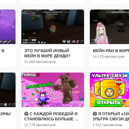
 В
ЭТО ЛУЧШИЙ НОВЫЙ
МЕЙН-РАН В МИР
МЕЙН В МИРЕ ДЕНДИ?
14 478 просмотров
31 664 просмотров
КИНЫ
😱 С КАЖДОЙ ПОБЕДОЙ Я
😱 Я ОТКРЫЛ x1
СТАНОВЛЮСЬ БОЛЬШЕ в
УЛЬТРА СМУЗИ Д
+1 Speed Keyboard Escape
БРАВЛ СТАРС и 
12 779 просмотров
1 512 просмотров