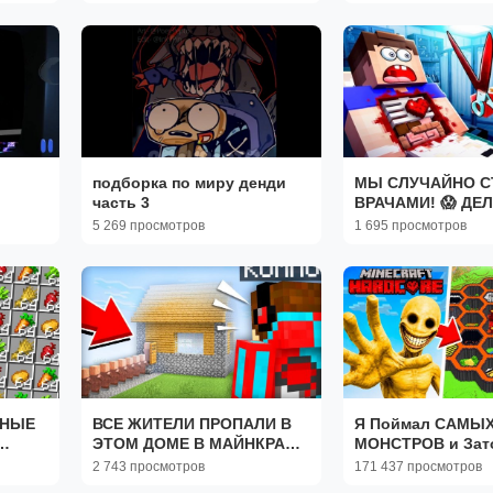
ВОТ ЭТО...
подборка по миру денди
МЫ СЛУЧАЙНО С
часть 3
ВРАЧАМИ! 😱 ДЕ
 #3
ОПЕРАЦИЮ! МАЙ
5 269 просмотров
1 695 просмотров
er
#ВЛАДУС #МАЙН
ЧНЫЕ
ВСЕ ЖИТЕЛИ ПРОПАЛИ В
Я Поймал САМЫХ
ЭТОМ ДОМЕ В МАЙНКРАФТ
МОНСТРОВ и Зато
| Компот Minecraft
ЗООПАРКЕ в Майн
2 743 просмотров
171 437 просмотров