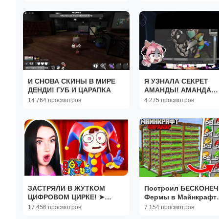
И СНОВА СКИНЫ В МИРЕ
Я УЗНАЛА СЕКРЕТ
ДЕНДИ! ГУБ И ЦАРАПКА
АМАНДЫ! АМАНДА
ПУТЕШЕСТВЕННИЦА!
14 764 просмотров
4 275 просмотров
Amanda the Adventur
ЗАСТРЯЛИ В ЖУТКОМ
Построил БЕСКОНЕ
ЦИФРОВОМ ЦИРКЕ! ➤
Фермы в Майнкрафт
УДИВИТЕЛЬНЫЙ
Хардкоре!
17 456 просмотров
7 154 просмотров
ЦИФРОВОЙ ЦИРК: ПИЛОТ