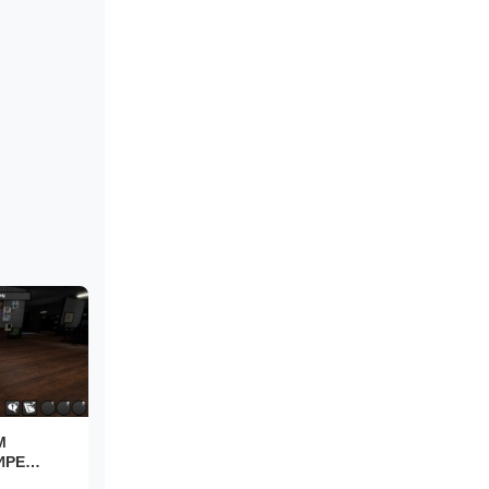
М
ИРЕ