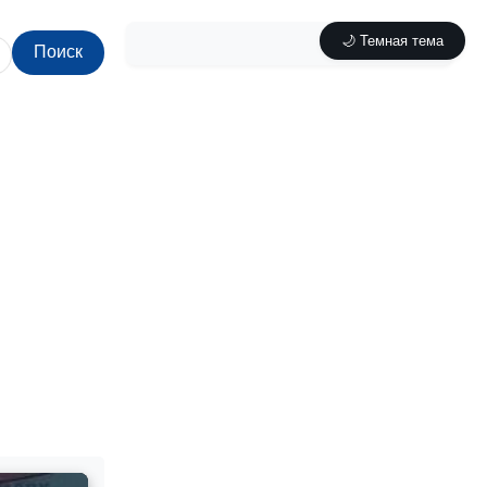
🌙 Темная тема
Поиск