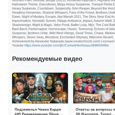
Northern Path, Grundar, Borgar (2023), Horsemen Approach, Highland song
Halloween Theme, Executioner, Mega Heavy Suspense, Tranquil Fields East
Heavy Suspense, Countdown, Suspensify, Grim Reaper, Beyond the Horizon, H
Headless Horseman, Shadow Whispers, Fairy of the Forest, Brothers Unite
Dawn, Night of Mystery, Escape, Aka Manah 2021, The Story, Near End Act
Improvisation, Nomadic Sunset, Village Ambiance, Impact, Autumn Walk, 
Shadowreign, Might & Magic, Vetur Frosti, Battle Loop, Mjói, The Cold Bat
Bard Band, Pantscrapper, Horrorscape, Haven, Townsong, Echoes of Valor
Suspense, Brothers Unite, Wild West Vikings, Good Times, Chase, Medieva
Whispers, Seven Seas, Bloodlust, Enchanted Odyssey, Welcome Aboard, Ta
Achievement by Alexander Nakarada (www.creatorchords.com) Licensed u
Youtube
https://www.youtube.com/@UCw4wdHksXbaiyu3BiBNNW0w
Рекомендуемые видео
Подземелья Чикен Карри
Ответы на вопросы 
#45 Реинкарнации Лёши
39 (Кашоков, Турал