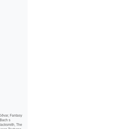
töðvar, Fantasy
 Bach s
lacksmith, The