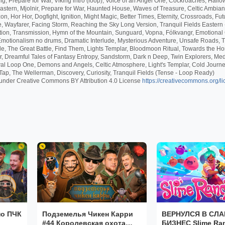
, Prepare for War, Viking intro (loop), Voice of an Angel One, Cockroaches, Hallo
ern, Mjolnir, Prepare for War, Haunted House, Waves of Treasure, Celtic Ambiance
or Hor, Dogfight, Ignition, Might Magic, Better Times, Eternity, Crossroads, Futur
, Wayfarer, Facing Storm, Reaching the Sky Long Version, Tranquil Fields Eastern
ion, Transmission, Hymn of the Mountain, Sunguard, Vopna, Fólkvangr, Emotional 
Emotionalism no drums, Dramatic Interlude, Mysterious Adventure, Unsafe Roads,
tle, The Great Battle, Find Them, Lights Templar, Bloodmoon Ritual, Towards the H
, Dreamful Tales of Fantasy Entropy, Sandstorm, Dark n Deep, Twin Explorers, Med
l Loop One, Demons and Angels, Celtic Atmosphere, Light's Templar, Cold Journey
p, The Wellerman, Discovery, Curiosity, Tranquil Fields (Tense - Loop Ready)
nder Creative Commons BY Attribution 4.0 License
https://creativecommons.org/li
по ПЧК
Подземелья Чикен Карри
ВЕРНУЛСЯ В СЛ
#44 Королевская охота
БИЗНЕС Slime Ran