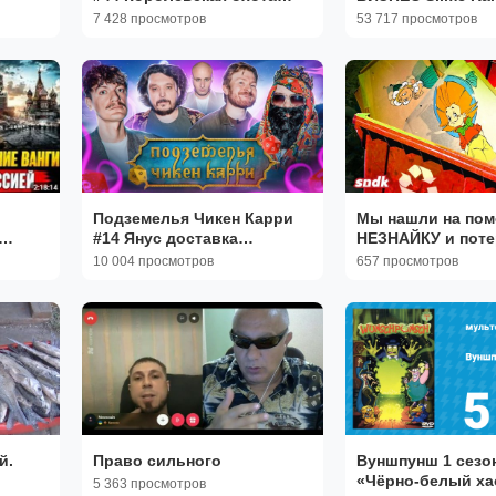
ар,
(Куруч, Воронин, Эль
7 428 просмотров
53 717 просмотров
Классико, Гудков, БРБ)
Подземелья Чикен Карри
Мы нашли на пом
#14 Янус доставка
НЕЗНАЙКУ и пот
(Поперечный, Руслан
мультфильмы
10 004 просмотров
657 просмотров
Кубик в Кубе, Кукушкин,
BRB, Гудков)
й.
Право сильного
Вуншпунш 1 сезон
«Чёрно-белый ха
5 363 просмотров