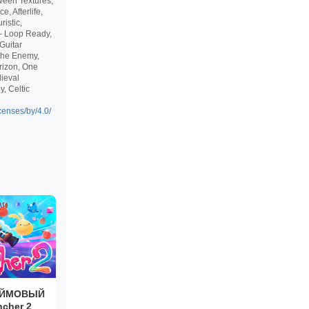
ween Textures,
, Afterlife,
istic,
 - Loop Ready,
Guitar
 The Enemy,
orizon, One
ieval
, Celtic
censes/by/4.0/
АЙМОВЫЙ
cher 2