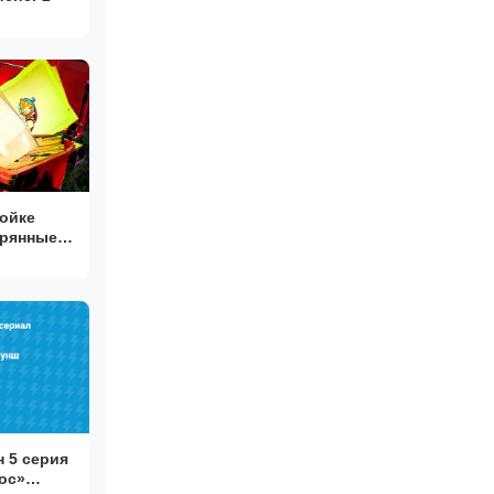
ойке
ерянные
 5 серия
ос»