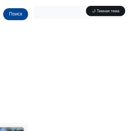
🌙 Темная тема
Поиск