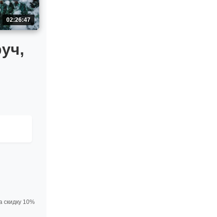
02:26:47
уч,
а скидку 10%