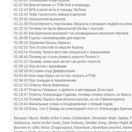
01:05:01 Появление Ильи Куруча
01:07:54 Впечатления от ПЧК #44 и команды
01:12:10 БРБ в роли кота и тренды ТикТока
01:16:42 Тема туалетного юмора в выпуске
01:20:32 Хронология выпусков
01:21:30 Популярность персонажа Люциуса и реакция людей на улиц
01:25:31 Почему не было финальной битвы с боссом
01:31:42 Как Бреганов реагирует на неожиданные решения игроков
01:38:06 Сцена с каламбурами для короля
01:39:20 Прокачка Крысы Ларисы
01:42:53 Топ-3 событий по версии Куруча
01:43:54 Почему Тигрил жестоко обошелся с охранником
01:48:40 Почему не стали убивать короля Пония V
01:51:21 Почему сюжетные ветки так долго тянутся
01:58:12 Лор котов с веревками
02:00:28 История отца Диффузория
02:03:40 Кого еще Куруч хотел бы сыграть в ПЧК
02:04:43 Про локации в приключении
02:12:10 Ответы Фила Воронина
02:16:07 Ответы Германа: о дебюте и мотивации Золотаря
02:19:47 Ответы Александра Гудкова: почему сложно играть за Крысу
02:21:20 Почему Лариса присягнула королю, но не Сфинктериону
02:24:44 Финальные слова и поздравления с Новым годом
02:26:20 Блиц: топ-3 блюда на новогодний стол от Александра Брега
Музыка / Music: Battle of the Creek, Celebration, Mountain Walk, Gjallar,
Ambience, Hymn to the Gods, Dark Hollows, Shelter Song, Winter Night, Bat
Bourree in celtic minor, Dragonquest, Adventure, Adventure beyond, Adven