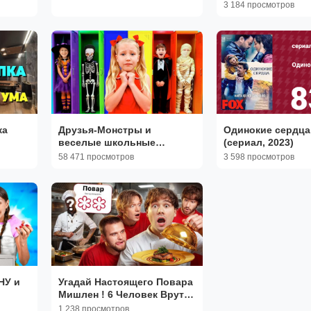
(мультсериал, 20
3 184 просмотров
ка
Друзья-Монстры и
Одинокие сердца
веселые школьные
(сериал, 2023)
истории с оттенком
58 471 просмотров
3 598 просмотров
Хэллоуина
У и
Угадай Настоящего Повара
Мишлен ! 6 Человек Врут, 1
Говорит Правду! (Кореш,
1 238 просмотров