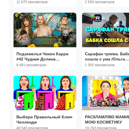
Сосунеску (Соболев,
Описторхоза!
11 675 просмотров
2 550 просмотров
Парфенюк, Кукояка,
Гудков, BRB)
Подземелья Чикен Карри
Сарафан тряпка. Баб
#42 Чудная Долина
сошла с ума /Ольга
(Варнава, Бортич,
Уралочка Обзор
8 481 просмотров
1 355 просмотров
Копейкин, Гудков, БРБ)
Выбери Правильный Ключ
РАСХЛАМЛЯЮ МАМИН
Челлендж
МОЮ КОСМЕТИКУ
48 540 просмотров
19 793 просмотров