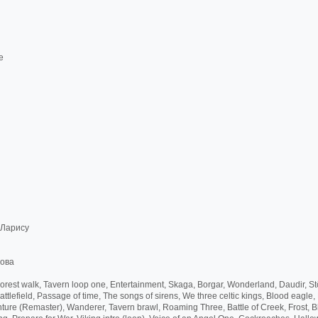
е
 Ларису
нова
 Forest walk, Tavern loop one, Entertainment, Skaga, Borgar, Wonderland, Daudir, S
tlefield, Passage of time, The songs of sirens, We three celtic kings, Blood eagle,
ture (Remaster), Wanderer, Tavern brawl, Roaming Three, Battle of Creek, Frost, B