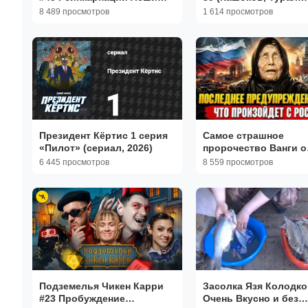
(Дмитриенко, Коваль,
Натурал, Гудков, Мак
8 489 просмотров
1 614 просмотров
SQWOZBAB, Гудков, БРБ)
БРБ) / Подкаст #21
Президент Кёртис 1 серия
Самое страшное
«Пилот» (сериал, 2026)
пророчество Ванги о
России оказалось
6 445 просмотров
8 559 просмотров
последним
Подземелья Чикен Карри
Засолка Язя Колодко
#23 Пробуждение
Очень Вкусно и без