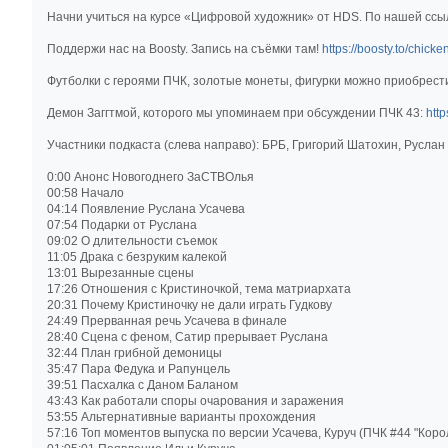
Начни учиться на курсе «Цифровой художник» от HDS. По нашей ссы
Поддержи нас на Boosty. Запись на съёмки там!
https://boosty.to/chicke
Футболки с героями ПЧК, золотые монеты, фигурки можно приобрест
Демон Заггтмой, которого мы упоминаем при обсуждении ПЧК 43:
htt
Участники подкаста (слева направо): БРБ, Григорий Шатохин, Руслан
0:00 Анонс Новогоднего ЗаСТВОлья
00:58 Начало
04:14 Появление Руслана Усачева
07:54 Подарки от Руслана
09:02 О длительности съемок
11:05 Драка с безруким калекой
13:01 Вырезанные сцены
17:26 Отношения с Кристиночкой, тема матриархата
20:31 Почему Кристиночку не дали играть Гудкову
24:49 Прерванная речь Усачева в финале
28:40 Сцена с феном, Сатир прерывает Руслана
32:44 План грибной демоницы
35:47 Пара Федука и Рапунцель
39:51 Пасхалка с Даном Баланом
43:43 Как работали споры очарования и заражения
53:55 Альтернативные варианты прохождения
57:16 Топ моментов выпуска по версии Усачева, Куруч (ПЧК #44 "Коро