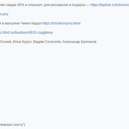
лке скидка 40% и планшет для рисования в подарок —
https://taplink.cc/hdsch
ncurry
и в магазине Чикен Карри
https://chickencurry.store
ps://dnd.su/bestiary/4910-zuggtmoy
 Усачев, Илья Куруч, Вадим Селезнёв, Александр Бреганов.
левская охота")