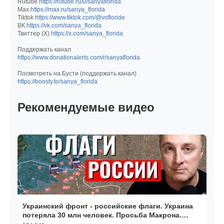
Rutube
https://rutube.ru/u/sanyaflorida
Мах
https://max.ru/sanya_florida
Tiktok
https://www.tiktok.com/@vofloride
ВК
https://vk.com/sanya_florida
Твиттер (Х)
https://x.com/sanya_florida
Поддержать канал
https://www.donationalerts.com/r/sanyaflorida
Посмотреть на Бусти (поддержать канал)
https://boosty.to/sanya_florida
Рекомендуемые видео
Украинский фронт - российские флаги. Украина
потеряла 30 млн человек. Просьба Макрона.