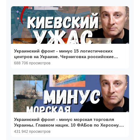
Украинский фронт - минус 15 логистических
центров на Украине. Черниговка российские
флаги. 06.08.26
688 706 просмотров
Украинский фронт - минус морская торговля
Украины. Главком нацик. 10 ФАБов по Херсону.
23.07.26
431 942 просмотров