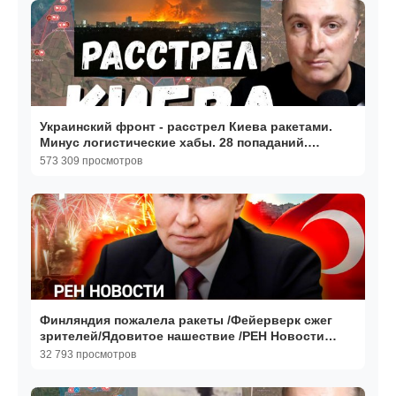
Украинский фронт - расстрел Киева ракетами.
Минус логистические хабы. 28 попаданий.
05.08.26
573 309 просмотров
Финляндия пожалела ракеты /Фейерверк сжег
зрителей/Ядовитое нашествие /РЕН Новости
16:30, 09.08.2026
32 793 просмотров