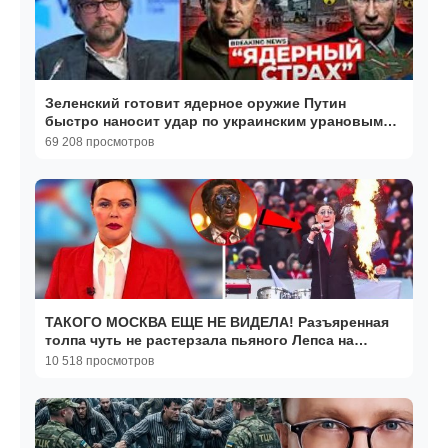
Зеленский готовит ядерное оружие Путин
быстро наносит удар по украинским урановым
объектам
69 208 просмотров
ТАКОГО МОСКВА ЕЩЕ НЕ ВИДЕЛА! Разъяренная
толпа чуть не растерзала пьяного Лепса на
концерте 9 мая!
10 518 просмотров