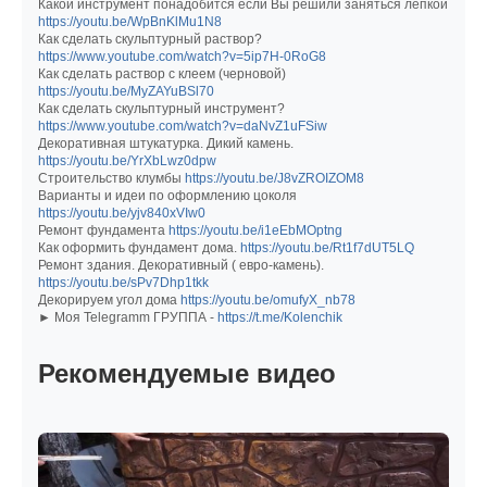
Какой инструмент понадобится если Вы решили заняться лепкой
https://youtu.be/WpBnKlMu1N8
Как сделать скульптурный раствор?
https://www.youtube.com/watch?v=5ip7H-0RoG8
Как сделать раствор с клеем (черновой)
https://youtu.be/MyZAYuBSl70
Как сделать скульптурный инструмент?
https://www.youtube.com/watch?v=daNvZ1uFSiw
Декоративная штукатурка. Дикий камень.
https://youtu.be/YrXbLwz0dpw
Строительство клумбы
https://youtu.be/J8vZROIZOM8
Варианты и идеи по оформлению цоколя
https://youtu.be/yjv840xVIw0
Ремонт фундамента
https://youtu.be/i1eEbMOptng
Как оформить фундамент дома.
https://youtu.be/Rt1f7dUT5LQ
Ремонт здания. Декоративный ( евро-камень).
https://youtu.be/sPv7Dhp1tkk
Декорируем угол дома
https://youtu.be/omufyX_nb78
► Моя Telegramm ГРУППА -
https://t.me/Kolenchik
Рекомендуемые видео