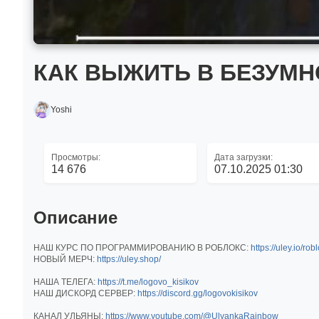
КАК ВЫЖИТЬ В БЕЗУМН
Yoshi
Просмотры:
Дата загрузки:
14 676
07.10.2025 01:30
Описание
НАШ КУРС ПО ПРОГРАММИРОВАНИЮ В РОБЛОКС:
https://uley.io/rob
НОВЫЙ МЕРЧ:
https://uley.shop/
НАША ТЕЛЕГА:
https://t.me/logovo_kisikov
НАШ ДИСКОРД СЕРВЕР:
https://discord.gg/logovokisikov
КАНАЛ УЛЬЯНЫ:
https://www.youtube.com/@UlyankaRainbow