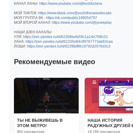
КАНАЛ ЛАНЫ:
https://www.youtube.com/@koshkolana
МОЙ ТИКТОК:
https://www.tiktok.com/@yoshithesweetiecake
МОЯ ГРУППА ВК -
https://vk.com/public198054797
МОЙ ВТОРОЙ КАНАЛ:
https://www.youtube.com/@yoweplay
НАШИ ДЗЕН КАНАЛЫ:
УЛЯ:
https://zen.yandex.ru/id/62306befa59c1a14e76f6c01
ЛАНА:
https://zen.yandex.ru/id/62335e84c99767773ab63caa
ЙОШИ:
https://zen.yandex.ru/id/622f8bf8fcc9792d2076d3c3
Рекомендуемые видео
ТЫ НЕ ВЫЖИВЕШЬ В
НАША ИСТОРИЯ
ЭТОМ МЕТРО!
РАДУЖНЫХ ДРУЗЕЙ 
ИСПОРЧЕННОМ
960 просмотров
18 766 просмотров