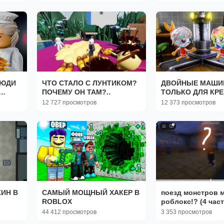
ЛЮДИ
ЧТО СТАЛО С ЛУНТИКОМ?
ДВОЙНЫЕ МАШ
ПОЧЕМУ ОН ТАМ?..
ТОЛЬКО ДЛЯ КРЕ
(они справляются
12 727 просмотров
12 373 просмотров
ИН В
САМЫЙ МОЩНЫЙ ХАКЕР В
поезд монстров 
ROBLOX
роблокс!? (4 част
44 412 просмотров
3 353 просмотров