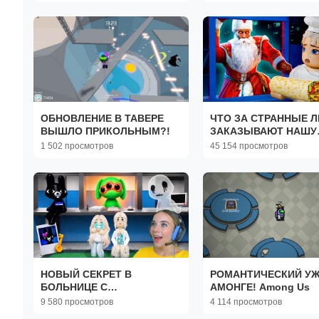
ОБНОВЛЕНИЕ В ТАВЕРЕ
ЧТО ЗА СТРАННЫЕ 
ВЫШЛО ПРИКОЛЬНЫМ?!
ЗАКАЗЫВАЮТ НАШУ
ШАВУХУ?
1 502 просмотров
45 154 просмотров
НОВЫЙ СЕКРЕТ В
РОМАНТИЧЕСКИЙ УЖ
БОЛЬНИЦЕ С
АМОНГЕ! Among Us
АНОМАЛИЯМИ в ROBLOX!
9 580 просмотров
4 114 просмотров
С АЛЁНОЙ