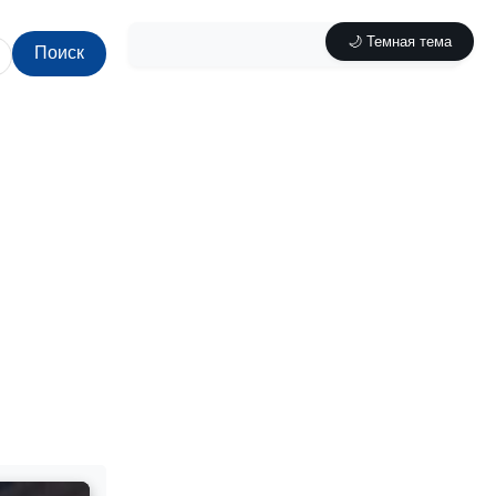
🌙 Темная тема
Поиск