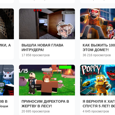
РОБЛОКС | SHA
DRAGON в Adopt
Женяша!
КИ, А
ВЫШЛА НОВАЯ ГЛАВА
КАК ВЫЖИТЬ 100
ИНТРУДЕРА!
ЭТОМ ДОМЕ?!
17 858 просмотров
36 216 просмотров
ОВ В
ПРИНОСИМ ДИРЕКТОРА В
Я ВЕРНУЛЯ К ХАГ
Йоши
ЖЕРТВУ В ЛЕСУ!
СПУСТЯ 5 ЛЕТ! В
СТРАШНО...
20 695 просмотров
4 645 просмотров