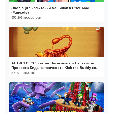
Эволюция испытаний машинок в Drive Mad
(Fancade)
552 203 просмотров
АНТИСТРЕСС против Насекомых и Паразитов
Проверка Кида на прочность Kick the Buddy на
крутилкины.
8 589 просмотров