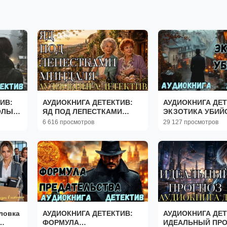
ИВ:
АУДИОКНИГА ДЕТЕКТИВ:
АУДИОКНИГА ДЕТ
ОЛЫ
ЯД ПОД ЛЕПЕСТКАМИ
ЭКЗОТИКА УБИЙ
МИНДАЛЯ СЛУШАТЬ
СЛУШАТЬ
6 616 просмотров
29 127 просмотров
ловка
АУДИОКНИГА ДЕТЕКТИВ:
АУДИОКНИГА ДЕТ
ФОРМУЛА
ИДЕАЛЬНЫЙ ПРО