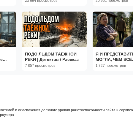
23 694 просмотров
20 951 просмотров
Аудио рассказы|
Жизненные истории
ПОДО ЛЬДОМ ТАЕЖНОЙ
Я И ПРЕДСТАВИТ
ге
РЕКИ | Детектив / Рассказ
МОГЛА, ЧЕМ ВСЁ
ЗАКОНЧИТСЯ СЛ
7 857 просмотров
1 727 просмотров
АУДИО КНИГУ. И
ЖИЗНИ. РАССКАЗ
вателей и обеспечения должного уровня работоспособности сайта и сервисов
браузера.