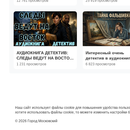
12 761 просмотров
25 919 просмотров
рассказы|Жизненные
истории
АУДИОКНИГА ДЕТЕКТИВ:
Интересный очень
СЛЕДЫ ВЕДУТ НА ВОСТОК
детектив в аудиокни
СЛУШАТЬ
"Тайна фальшивки"
1 231 просмотров
6 823 просмотров
Наш сайт использует файлы cookie для повышения удобства пользо
хотите использовать файлы cookie, то можете изменить настройки 
© 2026 Город Московский