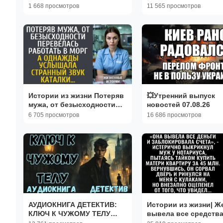
рассказы|Аудиокниг
1 668 просмотров
11 565 просмотров
слушать онлайн|
Жизненные истории
Истории из жизни Потеряв
💥Утренний выпуск
мужа, от безысходности
новостей 07.08.26
перевелась работать в
6 705 просмотров
16 686 просмотров
морг… А однажды
услышала…
АУДИОКНИГА ДЕТЕКТИВ:
Истории из жизни| Ж
КЛЮЧ К ЧУЖОМУ ТЕЛУ
вывела все средства
СЛУШАТЬ
заморозила счета |А