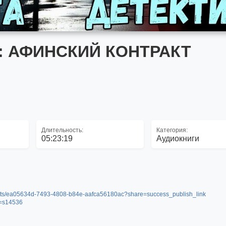
: АФИНСКИЙ КОНТРАКТ
Длительность:
Категория:
05:23:19
Аудиокниги
a/posts/ea05634d-7493-4808-b84e-aafca56180ac?share=success_publish_link
rt=s14536