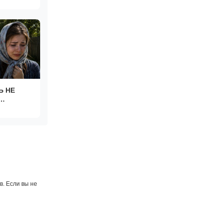
Ь НЕ
УШАТЬ
СТОРИИ ИЗ
. Если вы не