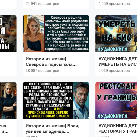
и
ПРЕДАТЕЛЬСТВА
СЛУШАТЬ
21 941 просмотров
4 959 просмотров
СЛУШАТЬ
Истории из жизни|
АУДИОКНИГА ДЕТ
Свекровь подсыпала
УМЕРЕТЬ НА БИС
слабительное в борщ |
СЛУШАТЬ
18 087 просмотров
9 019 просмотров
Аудио рассказы|
Жизненные истории
ена
Истории из жизни| Врач,
АУДИОКНИГА ДЕТ
 и
увидев младенца,
РЕСТОРАН У ГР
удио
вспомнил слова гадалки |
СЛУШАТЬ