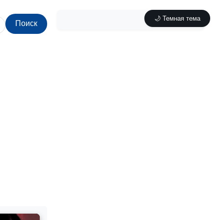
🌙 Темная тема
Поиск