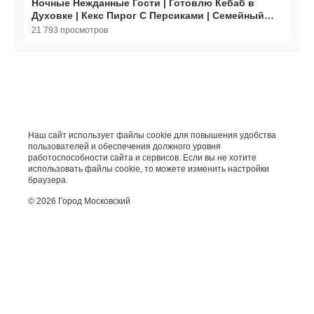
Ночные Нежданные Гости | Готовлю Кебаб в
Духовке | Кекс Пирог С Персиками | Семейный
Влог Эгине
21 793 просмотров
Наш сайт использует файлы cookie для повышения удобства
пользователей и обеспечения должного уровня
работоспособности сайта и сервисов. Если вы не хотите
использовать файлы cookie, то можете изменить настройки
браузера.
© 2026 Город Московский