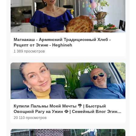
Матнакаш - Армянский Традиционный Хлеб -
Рецепт от Эгине - Heghineh
1 389 просмотров
Купили Пальмы Моей Мечты 🌴 | Быстрый
Овощной Рагу на Ужин 🥘 | Семейный Влог Эгине |
Heghineh
20 110 просмотров