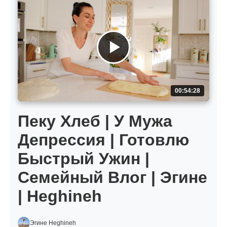
00:54:28
Пеку Хлеб | У Мужа
Депрессия | Готовлю
Быстрый Ужин |
Семейный Влог | Эгине
| Heghineh
Эгине Heghineh