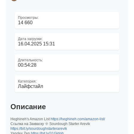
Просмотры:
14 660
Дата загрузки:
16.04.2025 15:31
Длительность:
00:54:28
Категория:
Лайфстайл
Описание
Heghineh's Amazon List
https://heghineh.com/amazon-list/
Ссылка на Закваску 🌞 Sourdough Starter Arevik
https://bit.ly/sourdoughstarterarevik
Yandex Zen
https://bit.ly/31Gldph