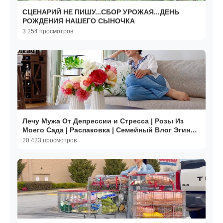
СЦЕНАРИЙ НЕ ПИШУ...СБОР УРОЖАЯ...ДЕНЬ
РОЖДЕНИЯ НАШЕГО СЫНОЧКА
3 254 просмотров
Лечу Мужа От Депрессии и Стресса | Розы Из
Моего Сада | Распаковка | Семейный Влог Эгине |
Heghineh
20 423 просмотров