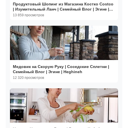
Продуктовый Шопинг из Магазина Костко Costco
| Изумительный Ланч | Семейный Влог | Эгине |
Heghineh
13 859 просмотров
Медовик на Скорую Руку | Соседские Сплетни |
Семейный Влог | Эгине | Heghineh
12 320 просмотров