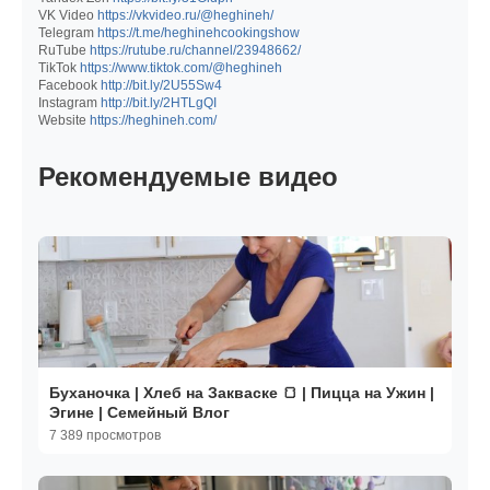
VK Video
https://vkvideo.ru/@heghineh/
Telegram
https://t.me/heghinehcookingshow
RuTube
https://rutube.ru/channel/23948662/
TikTok
https://www.tiktok.com/@heghineh
Facebook
http://bit.ly/2U55Sw4
Instagram
http://bit.ly/2HTLgQI
Website
https://heghineh.com/
Рекомендуемые видео
Буханочка | Хлеб на Закваске 🍞 | Пицца на Ужин |
Эгине | Семейный Влог
7 389 просмотров