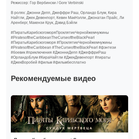
Режиссер: Гор Вербински / Gore Verbinski
В ролях: Джонни Депп, Джеффри Раш, Орландо Блум, Кира
Найтли, Джек Девенпорт, Кевин МакНэлли, Джонатан Прайс, Ли
Аренберг, Макензи Крук, Дэвид Бэйли
#ПиратыКарибскогоморяПроклятиеЧернойжемчужины
#PiratesoftheCaribbeanTheCurseoftheBlackPearl
#ПиратыКарибскогоморя #ПроклятиеЧернойжемчужины
#PiratesoftheCaribbean #TheCurseoftheBlackPearl #фэнтези
#боевик #приключения #ДжонниДепп #ДжеффриРаш
#ОрландоБлум #КираНайтли #ДжекДевенпорт #пираты
#ДжекВоробей #фильм #фильмбесплатно
Рекомендуемые видео