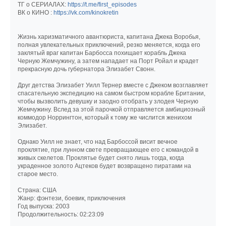
ТГ о СЕРИАЛАХ:
https://t.me/first_episodes
ВК о КИНО :
https://vk.com/kinokretin
Жизнь харизматичного авантюриста, капитана Джека Воробья,
полная увлекательных приключений, резко меняется, когда его
заклятый враг капитан Барбосса похищает корабль Джека
Черную Жемчужину, а затем нападает на Порт Ройал и крадет
прекрасную дочь губернатора Элизабет Свонн.
Друг детства Элизабет Уилл Тернер вместе с Джеком возглавляет
спасательную экспедицию на самом быстром корабле Британии,
чтобы вызволить девушку и заодно отобрать у злодея Черную
Жемчужину. Вслед за этой парочкой отправляется амбициозный
коммодор Норрингтон, который к тому же числится женихом
Элизабет.
Однако Уилл не знает, что над Барбоссой висит вечное
проклятие, при лунном свете превращающее его с командой в
живых скелетов. Проклятье будет снято лишь тогда, когда
украденное золото Ацтеков будет возвращено пиратами на
старое место.
Страна: США
Жанр: фэнтези, боевик, приключения
Год выпуска: 2003
Продолжительность: 02:23:09