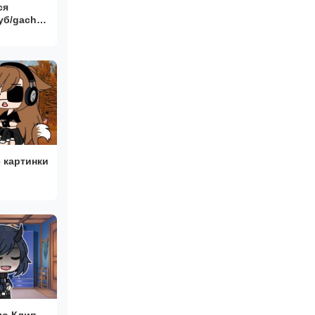
ся
уб/gacha
 картинки
ло Клип