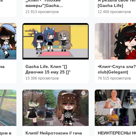
манеры"¦Gacha
[Gacha Life]
Club¦GCMV¦Сметана band¦¦
21 913 просмотров
12 400 просмотров
ча
Gacha Life. Клип °[]
•Клип~Слуга зла
Девочке 15 ему 25 []°
club|Gelegant|
15 306 просмотров
76 515 просмотров
дом в
Клип// Нейротоксин // гача
НЕИНТЕРЕСНЫ Н