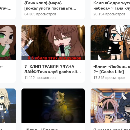
{Гача клип} {мара}
Клип «Содрогнут
#гача
[пожалуйста поставьте
небеса» ~ гача кл
лайк и напишите
club °^°
64 305 просмотров
20 154 просмотров
комментарий вам не
сложно а мне приятно ☺️]
о=
?- КЛИП ТРАВЛЯ-?/ГАЧА
•Клип• ~Любовь с
ЛАЙФ/Гача клуб gacha clid
?~ [Gacha Life]
gacha life
11 112 просмотров
17 345 просмотров
ha
¦¦Клип - "Плохие
Я резала своё те