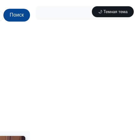
🌙 Темная тема
Поиск