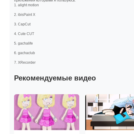
приложения которыми я пользуюсь:
1. alight motion
2. ibisPaint X
3. CapCut
4. Cute CUT
5. gachalife
6. gachaclub
7. XRecorder
Рекомендуемые видео