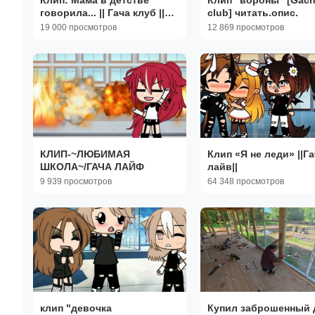
говорила... || Гача клуб ||
club] читать.опис.
Оригинал?
19 000 просмотров
12 869 просмотров
КЛИП-~ЛЮБИМАЯ
Клип «Я не леди» ||Га
ШКОЛА~/ГАЧА ЛАЙФ
лайв||
9 939 просмотров
64 348 просмотров
клип "девочка
Купил заброшенный 