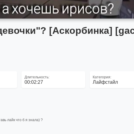
девочки"? [Аскорбинка] [ga
Длительность:
Категория:
00:02:27
Лайфстайл
вь лайк что б я знала) ?