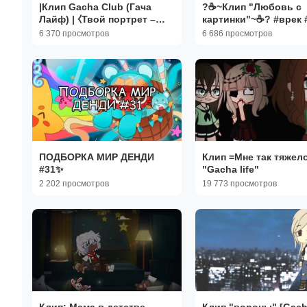
|Клип Gacha Club (Гача
?☕~Клип "Любовь с
Лайф) | ⧼Твой портрет –
картинки"~☕? #врек 
трафарет"⧽ •Brick R•
#гачалайф
6 370 просмотров
6 686 просмотров
#новыегачатуберы
#гачаклуб
ПОДБОРКА МИР ДЕНДИ
Клип =Мне так тяжел
#31✨
"Gacha life"
2 202 просмотров
19 773 просмотров
Клип: Мама в детстве
Клип "вороны" [Gac