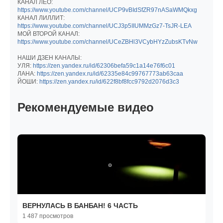
КАНАЛ ЛЕО:
https://www.youtube.com/channel/UCP9vBIdSfZR97nASaWMQkxg
КАНАЛ ЛИЛЛИТ:
https://www.youtube.com/channel/UCJ3p5IIUMMzGz7-TsJR-LEA
МОЙ ВТОРОЙ КАНАЛ:
https://www.youtube.com/channel/UCeZBHl3VCybHYzZubsKTvNw
НАШИ ДЗЕН КАНАЛЫ:
УЛЯ:
https://zen.yandex.ru/id/62306befa59c1a14e76f6c01
ЛАНА:
https://zen.yandex.ru/id/62335e84c99767773ab63caa
ЙОШИ:
https://zen.yandex.ru/id/622f8bf8fcc9792d2076d3c3
Рекомендуемые видео
ВЕРНУЛАСЬ В БАНБАН! 6 ЧАСТЬ
1 487 просмотров