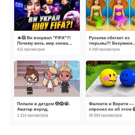
🔥😱 Ви взорвал "FIFA"?!
Русалка сбегает из
Почему весь мир снова
тюрьмы?! Безумное
говорит о Тэхёне?
преображение 😱🧜♀️
611 просмотров
4 338 просмотров
Попали в детдом 🫣😱😭.
Фалсити и Верити — 
Аватар ворлд.
спросил их об этом 
1 314 просмотров
35 503 просмотров