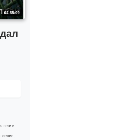
04:55:09
ндал
оллеги и
ивление,