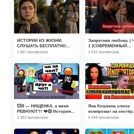
ИСТОРИИ ИЗ ЖИЗНИ.
Запретная любовь | Часть
СЛУШАТЬ БЕСПЛАТНО
1 |СОВРЕМЕННЫЙ
АУДИО КНИГУ. ИСТОРИИ ИЗ
ЛЮБОВНЫЙ РОМАН |
1 067 просмотров
3 532 просмотров
ЖИЗНИ. РАССКАЗ НА
АУДИОКНИГИ | слуша
НОЧЬ.
полностью
💥Я — НИЩЕНКА, а меня
Яна Кошкина слила
РЕВНУЮТ?! 💔😱 История
компромат на сестёр
Роблокс #роблокс
Авериных! 😱Сканда
3 362 просмотров
5 449 просмотров
#роблоксистория
вокруг «Сокровищ
императора»: реакци