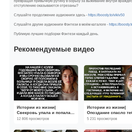
превращая привычную рутину в борьбу за выживание внутри враждебно
отступлению оказываются отрезаны?
Слушайте продолжение аудиокниги здесь -
https://boosty.to/vikiv50
Слушайте другие аудиокниги Фэнтези в моём каталоге -
https://boosty.
Публикую лучшие подборки Фэнтези каждый день.
Рекомендуемые видео
Истории из жизни|
Истории из жизни|
Свекровь упала и попала в
Опоздание спасло те
больницу|Аудиорассказы|
сказала слепая гадал
12 806 просмотров
5 231 просмотров
Аудиокниги|Реальные
Аудиорассказы|Реал
истории
истории