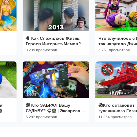
🍿 Как Сложилась Жизнь
Что случилось с 
Героев Интернет-Мемов?
так напугало Джи
🤯 (Тогда и Сейчас) |
KPOP «Охотники 
3 239 просмотров
6 761 просмотров
Реакция
демонов»
я
🤯 Кто ЗАБРАЛ Вашу
😱Кто остановит

СУДЬБУ? 😡😱 | Экспресс –
гусеничного Гига
расклад Таро
сошел с ума!🤯
5 292 просмотров
11 364 просмотров
Безбашенная под
бимочке. BeamN