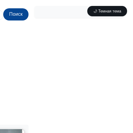
🌙 Темная тема
Поиск