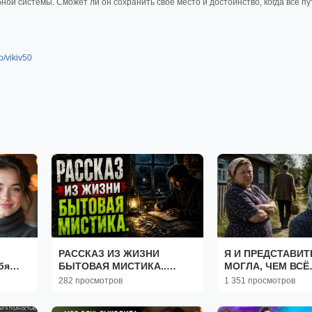
й системы. Сможет ли он сохранить своё место и достоинство, когда все пу
to/vikiv50
РАССКАЗ ИЗ ЖИЗНИ
Я И ПРЕДСТАВИТ
бя
БЫТОВАЯ МИСТИКА..
МОГЛА, ЧЕМ ВСЁ
ка|
МИСТИЧЕСКИЕ ИСТОРИИ.
ЗАКОНЧИТСЯ СЛ
282 просмотров
1 351 просмотров
ьные
СТРАШНЫЕ.
АУДИО КНИГУ. И
МИСТИЧЕСКИЕ.
ЖИЗНИ. РАССКАЗ