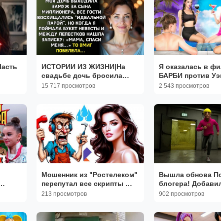
ТВОРЧЕСКИЕ
ИСТОРИИ ИЗ ЖИЗНИ|На
Я оказалась в ф
свадьбе дочь бросила
БАРБИ против Уэ
букет прямо мне в руки|
Русалки?! 😱 Сбе
15 717 просмотров
2 543 просмотров
ть
РЕАЛЬНЫЕ ИСТОРИИ|
злых киногероев!
ЖИЗНЕННЫЕ ИСТОРИИ
Мошенник из "Ростелеком"
Вышла обнова По
перепутал все скрипты 😱
блогера! Добави
л
📜🤣
бэкрумс 😱😱😱 //
213 просмотров
902 просмотров
Блогера
я сети