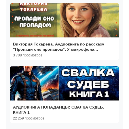
Виктория Токарева. Аудиокнига по рассказу
"Пропади оно пропадом". У микрофона
Константин Коновалов.
3 708 просмотров
АУДИОКНИГА ПОПАДАНЦЫ: СВАЛКА СУДЕБ.
КНИГА 1
22 259 просмотров