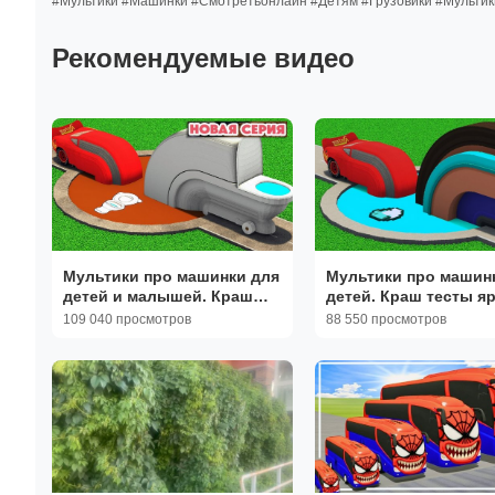
#Мультики #Машинки #Смотретьонлайн #Детям #Грузовики #Мульт
Рекомендуемые видео
Мультики про машинки для
Мультики про машин
детей и малышей. Краш
детей. Краш тесты я
тесты Маквина из мультика
машин майнкрафта.
109 040 просмотров
88 550 просмотров
ТАЧКИ. Мультики машинки
Мультики машинки
малышам