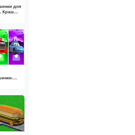
шинки для
. Краш
друзей.
ки
шинки.
куин.
 для