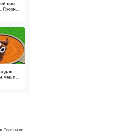
тей про
. Грозные
 против
ики
и для
ты машин
. Яркие
шинки
. Если вы не