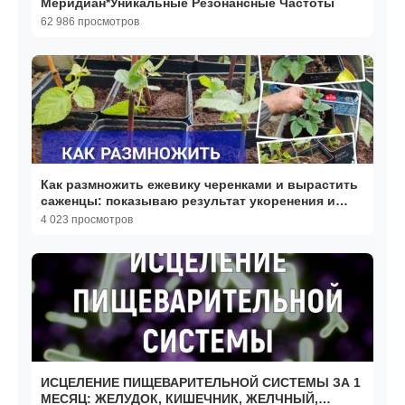
Меридиан*Уникальные Резонансные Частоты
62 986 просмотров
Как размножить ежевику черенками и вырастить
саженцы: показываю результат укоренения и
пересадку
4 023 просмотров
ИСЦЕЛЕНИЕ ПИЩЕВАРИТЕЛЬНОЙ СИСТЕМЫ ЗА 1
МЕСЯЦ: ЖЕЛУДОК, КИШЕЧНИК, ЖЕЛЧНЫЙ,