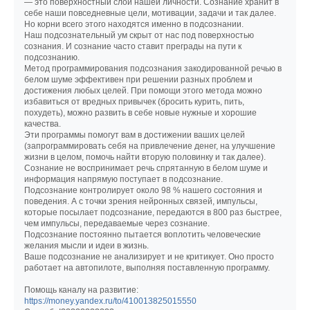
— это поверхностный слой нашей личности. Сознание хранит в
себе наши повседневные цели, мотивации, задачи и так далее.
Но корни всего этого находятся именно в подсознании.
Наш подсознательный ум скрыт от нас под поверхностью
сознания. И сознание часто ставит преграды на пути к
подсознанию.
Метод программирования подсознания закодированной речью в
белом шуме эффективен при решении разных проблем и
достижения любых целей. При помощи этого метода можно
избавиться от вредных привычек (бросить курить, пить,
похудеть), можно развить в себе новые нужные и хорошие
качества.
Эти программы помогут вам в достижении ваших целей
(запрограммировать себя на привлечение денег, на улучшение
жизни в целом, помочь найти вторую половинку и так далее).
Сознание не воспринимает речь спрятанную в белом шуме и
информация напрямую поступает в подсознание.
Подсознание контролирует около 98 % нашего состояния и
поведения. А с точки зрения нейронных связей, импульсы,
которые посылает подсознание, передаются в 800 раз быстрее,
чем импульсы, передаваемые через сознание.
Подсознание постоянно пытается воплотить человеческие
желания мысли и идеи в жизнь.
Ваше подсознание не анализирует и не критикует. Оно просто
работает на автопилоте, выполняя поставленную программу.
Помощь каналу на развитие:
https://money.yandex.ru/to/410013825015550