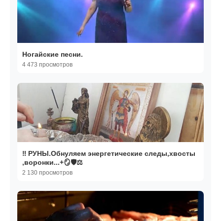
Ногайские песни.
4 473 просмотров
‼️ РУНЫ.Обнуляем энергетические следы,хвосты
,воронки...+🪞🛡️⚖️
2 130 просмотров