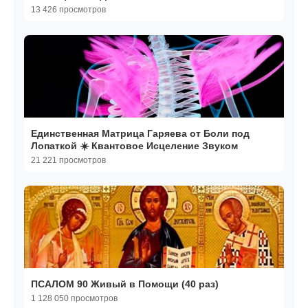
ПЕЧЕНЬ!!!*САБЛИМИНАЛ
13 426 просмотров
Единственная Матрица Гаряева от Боли под
Лопаткой ☀️ Квантовое Исцеление Звуком
21 221 просмотров
ПСАЛОМ 90 Живый в Помощи (40 раз)
1 128 050 просмотров