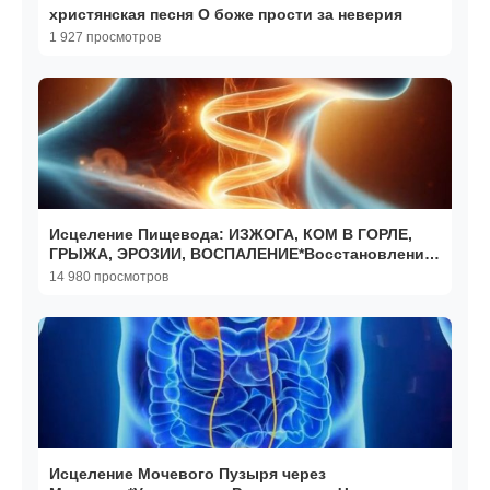
христянская песня О боже прости за неверия
1 927 просмотров
Исцеление Пищевода: ИЗЖОГА, КОМ В ГОРЛЕ,
ГРЫЖА, ЭРОЗИИ, ВОСПАЛЕНИЕ*Восстановление
ЖКТ и Диафрагмы
14 980 просмотров
Исцеление Мочевого Пузыря через