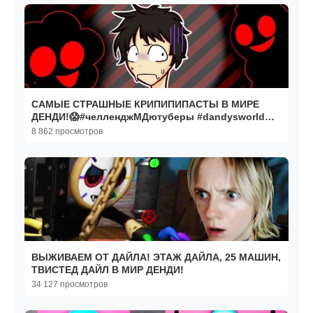
САМЫЕ СТРАШНЫЕ КРИПИПИПАСТЫ В МИРЕ
ДЕНДИ!😱#челленджМДютуберы #dandysworld
#крипипаста
8 862 просмотров
ВЫЖИВАЕМ ОТ ДАЙЛА! ЭТАЖ ДАЙЛА, 25 МАШИН,
ТВИСТЕД ДАЙЛ В МИР ДЕНДИ!
34 127 просмотров