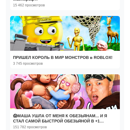
15 462 просмотров
ПРИШЕЛ КОРОЛЬ В МИР МОНСТРОВ в ROBLOX!
3 745 просмотров
😱МАША УШЛА ОТ МЕНЯ К ОБЕЗЬЯНАМ... И Я
СТАЛ САМОЙ БЫСТРОЙ ОБЕЗЬЯНОЙ В +1
MONKEY ESCAPE В РОБЛОКС!
151 782 просмотров