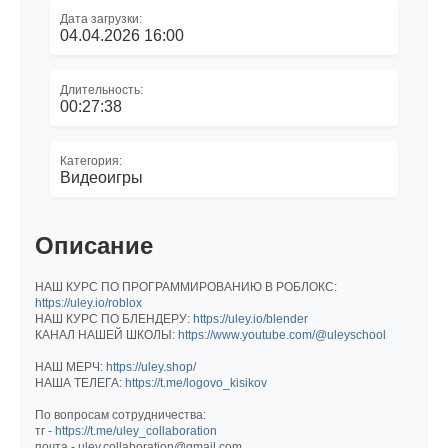
Дата загрузки:
04.04.2026 16:00
Длительность:
00:27:38
Категория:
Видеоигры
Описание
НАШ КУРС ПО ПРОГРАММИРОВАНИЮ В РОБЛОКС:
https://uley.io/roblox
НАШ КУРС ПО БЛЕНДЕРУ:
https://uley.io/blender
КАНАЛ НАШЕЙ ШКОЛЫ:
https://www.youtube.com/@uleyschool
НАШ МЕРЧ:
https://uley.shop/
НАША ТЕЛЕГА:
https://t.me/logovo_kisikov
По вопросам сотрудничества:
тг -
https://t.me/uley_collaboration
почта - uley.collaboration@gmail.com