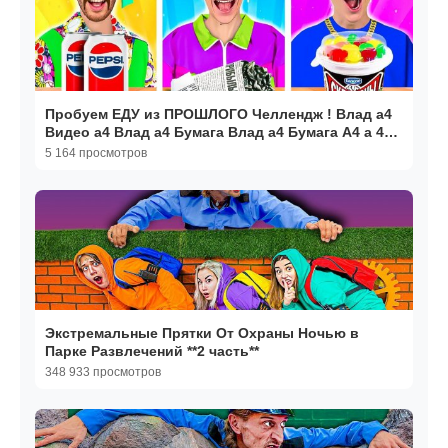
Пробуем ЕДУ из ПРОШЛОГО Челлендж ! Влад а4
Видео а4 Влад а4 Бумага Влад а4 Бумага А4 а 4
ВЛАД А4
5 164 просмотров
Экстремальные Прятки От Охраны Ночью в
Парке Развлечений **2 часть**
348 933 просмотров