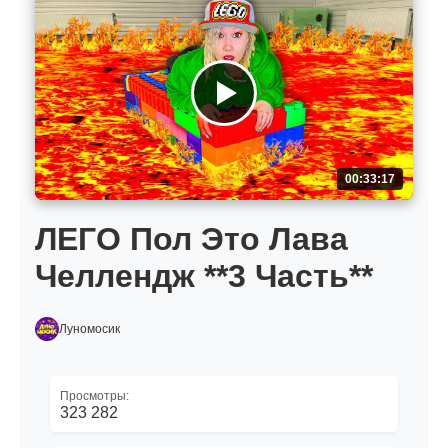
00:33:17
ЛЕГО Пол Это Лава
Челлендж **3 Часть**
Луномосик
Просмотры:
323 282