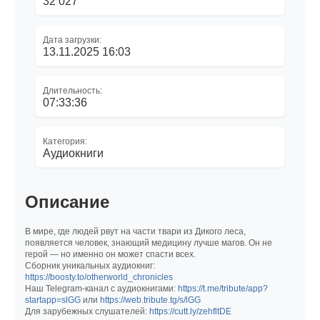
32 027
Дата загрузки:
13.11.2025 16:03
Длительность:
07:33:36
Категория:
Аудиокниги
Описание
В мире, где людей рвут на части твари из Дикого леса,
появляется человек, знающий медицину лучше магов. Он не
герой — но именно он может спасти всех.
Сборник уникальных аудиокниг:
https://boosty.to/otherworld_chronicles
Наш Telegram-канал с аудиокнигами:
https://t.me/tribute/app?
startapp=slGG
или
https://web.tribute.tg/s/lGG
Для зарубежных слушателей:
https://cutt.ly/zehfltDE