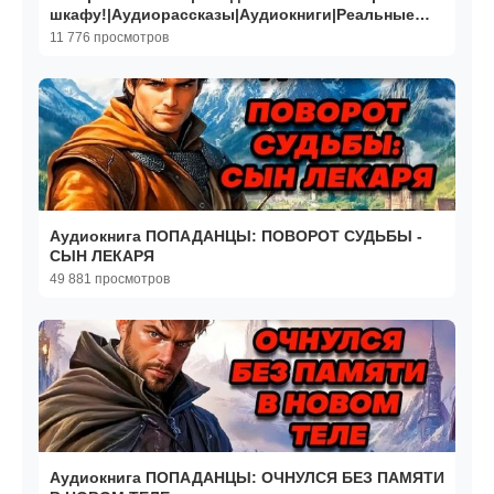
шкафу!|Аудиорассказы|Аудиокниги|Реальные
истории
11 776 просмотров
Аудиокнига ПОПАДАНЦЫ: ПОВОРОТ СУДЬБЫ -
СЫН ЛЕКАРЯ
49 881 просмотров
Аудиокнига ПОПАДАНЦЫ: ОЧНУЛСЯ БЕЗ ПАМЯТИ