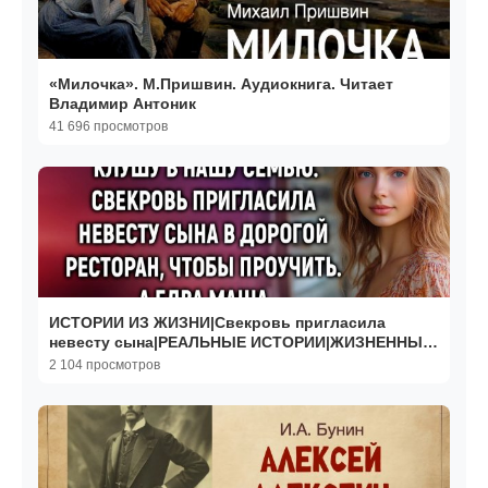
«Милочка». М.Пришвин. Аудиокнига. Читает
Владимир Антоник
41 696 просмотров
ИСТОРИИ ИЗ ЖИЗНИ|Свекровь пригласила
невесту сына|РЕАЛЬНЫЕ ИСТОРИИ|ЖИЗНЕННЫЕ
ИСТОРИИ
2 104 просмотров