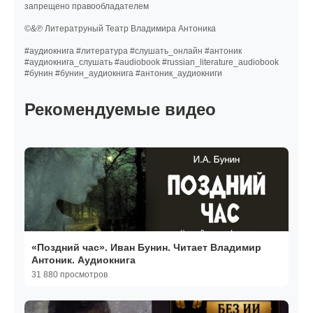
запрещено правообладателем
©&℗ Литератруный Театр Владимира Антоника
#аудиокнига #литература #слушать_онлайн #антоник
#аудиокнига_слушать #audiobook #russian_literature_audiobook
#бунин #бунин_аудиокнига #антоник_аудиокниги
Рекомендуемые видео
«Поздний час». Иван Бунин. Читает Владимир
Антоник. Аудиокнига
31 880 просмотров