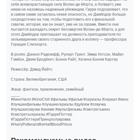
себе всевозрастающую силу Волан-де-Морта, а Хогвартс уже
никак не назовешь надежным убежищем. Гарри подозревает, что
в самом замке затаилась некая опасность, но Дамблдор больше
сосредоточен на том, чтобы подготовить его к финальной
схватке, которая, как он знает, уже не за горами. Вместе они
пытаются разгадать секрет бессмертия Волан-де-Морта, а для
этого Дамблдор приглашает на должность преподавателя по
зельеварению своего старинного друга и коллегу — профессора
Горация Слизнорта.
В ролях: Дэниэл Рэдклифф, Руперт Гринт. Эмма Уотсон, Майкл
Гэмбон, Джим Бродбент, Бонни Райт, Хелена Бонем Картер
Режиссёр: Дэвид Йейтс
Страна: Великобритания, США
Жанр: фэнтези, приключения, семейный
____
#КиноЧилл #KinoChill #фильмы #фильм #сериалы #сериал #кино
#лучшиефильмы #лучшиесериалы #дубляж #озвучка
#лучшаяозвучка #аниме #мультфильмы #смотретькино
#смотретьсериалы #ГарриПоттер
#ГарриПоттериПринцполукровка
#HarryPotterandtheHalfBloodPrince