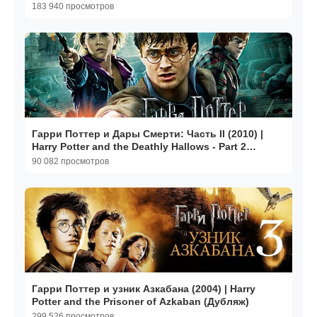
183 940 просмотров
Гарри Поттер и Дары Смерти: Часть II (2010) |
Harry Potter and the Deathly Hallows - Part 2
(Дубляж)
90 082 просмотров
Гарри Поттер и узник Азкабана (2004) | Harry
Potter and the Prisoner of Azkaban (Дубляж)
299 526 просмотров