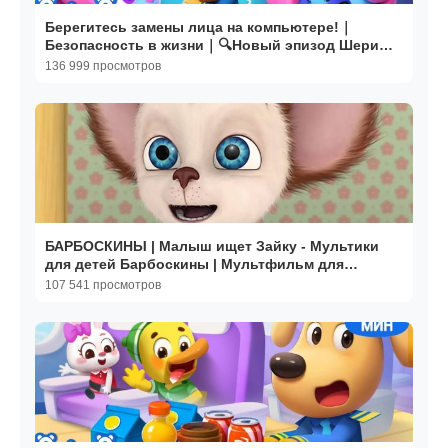
Берегитесь замены лица на компьютере!｜
Безопасность в жизни｜🔍Новый эпизод Шерифа
Лабрадора｜BabyBus
136 999 просмотров
БАРБОСКИНЫ | Малыш ищет Зайку - Мультики
для детей Барбоскины | Мультфильм для
малышей
107 541 просмотров