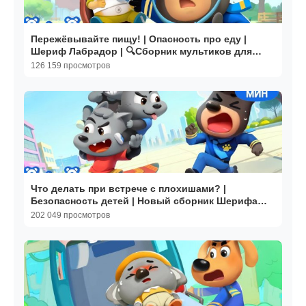
Пережёвывайте пищу! | Опасность про еду |
Шериф Лабрадор | 🔍Сборник мультиков для
детей | BabyBus
126 159 просмотров
Что делать при встрече с плохишами? |
Безопасность детей | Новый сборник Шерифа
Лабрадора | BabyBus
202 049 просмотров