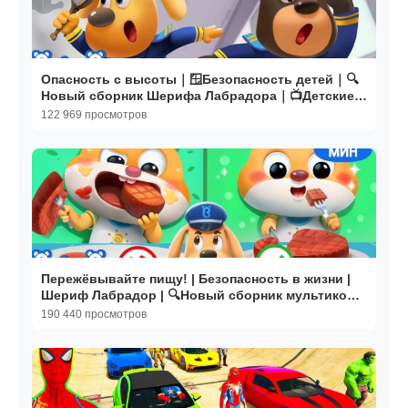
Опасность с высоты｜🪟Безопасность детей｜🔍
Новый сборник Шерифа Лабрадора｜📺Детские
мультики｜BabyBus
122 969 просмотров
Пережёвывайте пищу! | Безопасность в жизни |
Шериф Лабрадор | 🔍Новый сборник мультиков |
BabyBus
190 440 просмотров