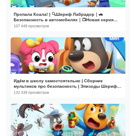
Пропала Коала! | 🔍Шериф Лабрадор｜🚗
Безопасность в автомобилях｜📺Новая серия
мультиков｜BabyBus
107 449 просмотров
Идём в школу самостоятельно | Сборник
мультиков про безопасность | Эпизоды Шерифа
Лабрадора｜BabyBus
132 339 просмотров