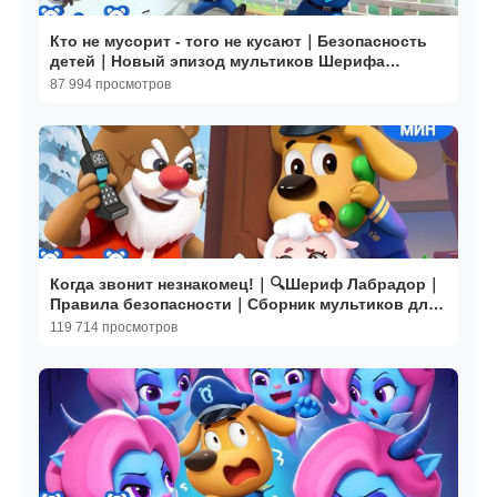
Кто не мусорит - того не кусают｜Безопасность
детей｜Новый эпизод мультиков Шерифа
Лабрадора｜BabyBus
87 994 просмотров
Когда звонит незнакомец!｜🔍Шериф Лабрадор｜
Правила безопасности｜Сборник мультиков для
детей｜BabyBus
119 714 просмотров