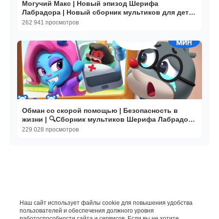
Могучий Макс | Новый эпизод Шерифа
Лабрадора | Новый сборник мультиков для детей
| BabyBus
262 941 просмотров
Обман со скорой помощью | Безопасность в
жизни | 🔍Сборник мультиков Шерифа Лабрадора
| BabyBus
229 028 просмотров
Наш сайт использует файлы cookie для повышения удобства
пользователей и обеспечения должного уровня
работоспособности сайта и сервисов. Если вы не хотите