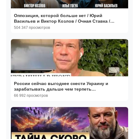
Оппозиция, которой больше нет / Юрий
Васильев и Виктор Козлов / Очная Ставка /
Телега Online
504 347 просмотров
России сейчас выгоднее снести Украину и
зарабатывать дальше чем терпеть
массированные удары по ТЭК
66 992 просмотров