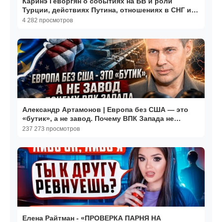
Каринэ Геворгян о событиях на БВ и роли
Турции, действиях Путина, отношениях в СНГ и
их будущем
4 282 просмотров
Александр Артамонов | Европа без США — это
«бутик», а не завод. Почему ВПК Запада не
выдержит войны
237 273 просмотров
Елена Райтман - «ПРОВЕРКА ПАРНЯ НА