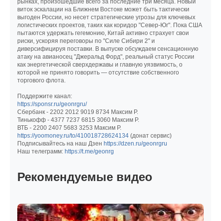
рынках, произошедшие всего за последние три месяца. Новый
виток эскалации на Ближнем Востоке может быть тактически
выгоден России, но несет стратегические угрозы для ключевых
логистических проектов, таких как коридор "Север-Юг". Пока США
пытаются удержать гегемонию, Китай активно страхует свои
риски, ускоряя переговоры по "Силе Сибири 2" и
диверсифицируя поставки. В выпуске обсуждаем сенсационную
атаку на авианосец "Джеральд Форд", реальный статус России
как энергетической сверхдержавы и главную уязвимость, о
которой не принято говорить — отсутствие собственного
торгового флота.
Поддержите канал:
https://sponsr.ru/geonrgru/
Сбербанк - 2202 2012 9019 8734 Максим Р.
Тинькофф - 4377 7237 6815 3060 Максим Р.
ВТБ - 2200 2407 5683 3253 Максим Р.
https://yoomoney.ru/to/410018728624134
(донат сервис)
Подписывайтесь на наш Дзен
https://dzen.ru/geonrgru
Наш телеграмм:
https://t.me/geonrg
Рекомендуемые видео