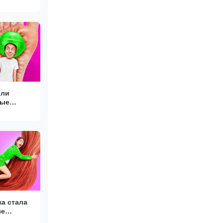
ыли
лые
а стала
ые