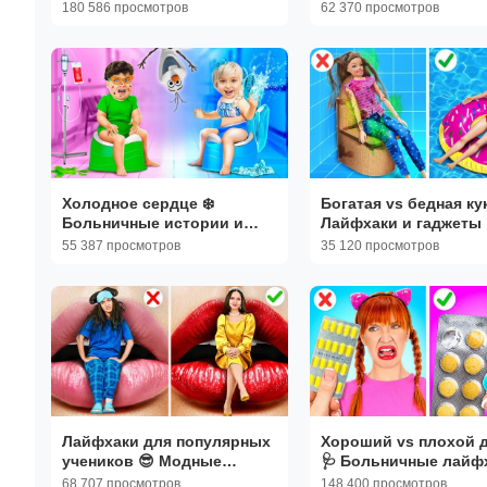
123GO
180 586 просмотров
62 370 просмотров
Холодное сердце ❄️
Богатая vs бедная ку
Больничные истории и
Лайфхаки и гаджеты 
гаджеты | 123GO
123GO
55 387 просмотров
35 120 просмотров
Лайфхаки для популярных
Хороший vs плохой 
учеников 😎 Модные
🩺 Больничные лайфх
хитрости | 123GO
123GO
68 707 просмотров
148 400 просмотров