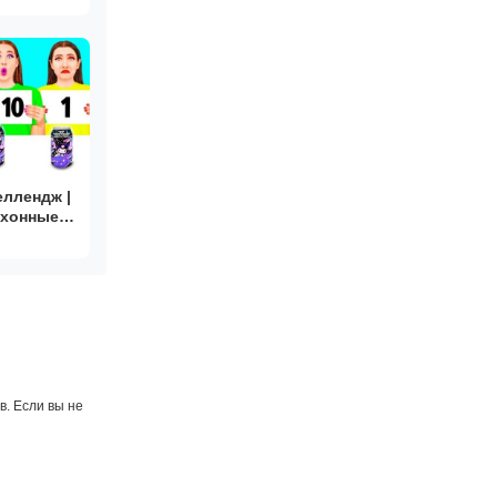
еллендж |
ухонные
. Если вы не