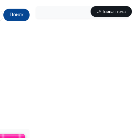
🌙 Темная тема
Поиск