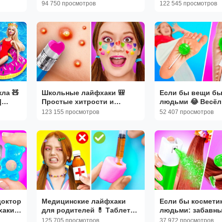
ситуации | 123GO
трюки | 123GO!
94 750 просмотров
122 545 просмотров
кла 🧸
Школьные лайфхаки 🎒
Если бы вещи б
|
Простые хитрости и
людьми 😂 Весё
поделки | 123GO
ситуации | 123GO
123 155 просмотров
52 407 просмотров
доктор
Медицинские лайфхаки
Если бы косметик
аки |
для родителей 💊 Таблетки
людьми: забавн
или конфеты? | 123GO
ситуации 😂
125 705 просмотров
37 972 просмотров