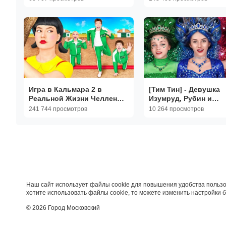
Игра в Кальмара 2 в
[Тим Тин] - Девушка
Реальной Жизни Челлендж
Изумруд, Рубин и
| Попробуйте Выиграть в
Бриллиант! Королев
241 744 просмотров
10 264 просмотров
Игру в Кальмара
Выпускного Бала на
Школьной Вечеринке
Наш сайт использует файлы cookie для повышения удобства пользо
хотите использовать файлы cookie, то можете изменить настройки 
© 2026 Город Московский