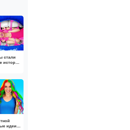
ы стали
е истории
етной
ые идеи и