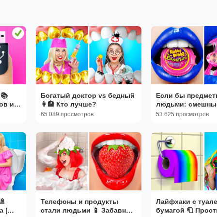
📚
Богатый доктор vs бедный
Если бы предмет
ов и
👩🏨 Кто лучше?
людьми: смешны
O
с едой 🍕
65 089 просмотров
53 625 просмотров
🚿
Телефоны и продукты
Лайфхаки с туал
 |
стали людьми 📱 Забавные
бумагой 🧻 Прост