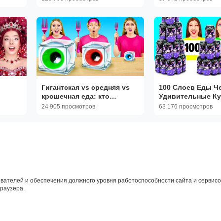
Гигантская vs средняя vs
100 Слоев Еды Ч
крошечная еда: кто
Удивительные К
ы
выдержит челлендж? 😱
Трюки
24 905 просмотров
63 176 просмотров
вателей и обеспечения должного уровня работоспособности сайта и сервисов
браузера.