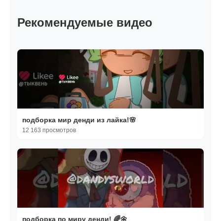
Рекомендуемые видео
подборка мир денди из лайка!🌸
12 163 просмотров
подборка по миру денди! 🌈🌼