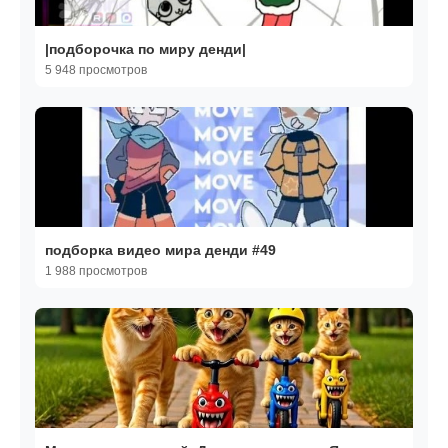
|подборочка по миру денди|
5 948 просмотров
подборка видео мира денди #49
1 988 просмотров