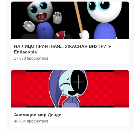
НА ЛИЦО ПРИЯТНАЯ... УЖАСНАЯ ВНУТРИ ►
Endacopia
17 370 просмотров
Анимации мир Денди
40 004 просмотров