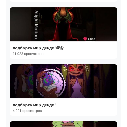
подборка мир денди!🌈🌼
11 023 просмотров
подборка мир денди!
4 221 просмотров