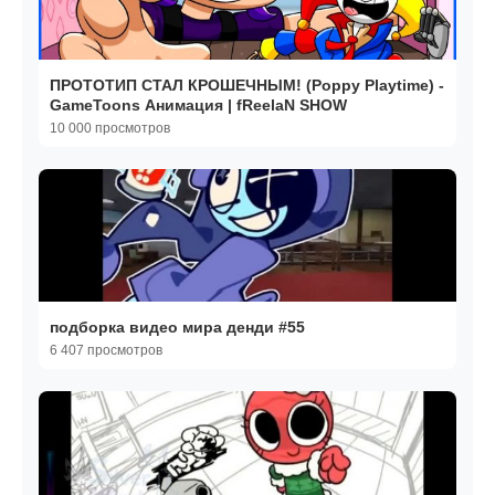
ПРОТОТИП СТАЛ КРОШЕЧНЫМ! (Poppy Playtime) -
GameToons Анимация | fReelaN SHOW
10 000 просмотров
подборка видео мира денди #55
6 407 просмотров