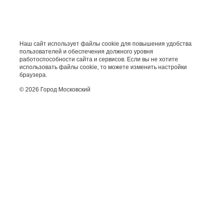
Наш сайт использует файлы cookie для повышения удобства
пользователей и обеспечения должного уровня
работоспособности сайта и сервисов. Если вы не хотите
использовать файлы cookie, то можете изменить настройки
браузера.
© 2026 Город Московский