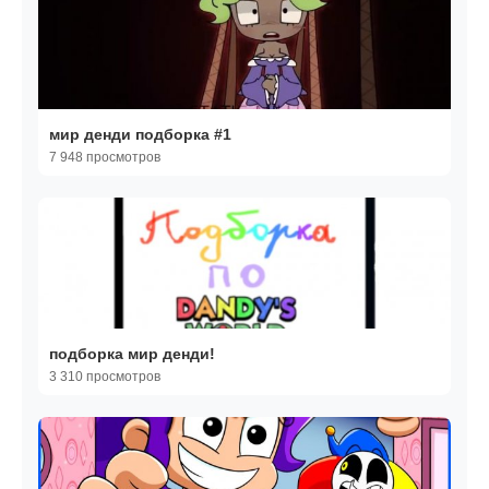
мир денди подборка #1
7 948 просмотров
подборка мир денди!
3 310 просмотров