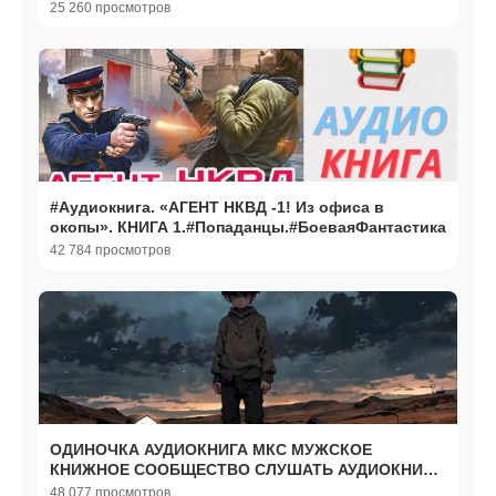
25 260 просмотров
#Аудиокнига. «АГЕНТ НКВД -1! Из офиса в
окопы». КНИГА 1.#Попаданцы.#БоеваяФантастика
42 784 просмотров
ОДИНОЧКА АУДИОКНИГА МКС МУЖСКОЕ
КНИЖНОЕ СООБЩЕСТВО СЛУШАТЬ АУДИОКНИГИ
БОЕВОЕ ФЭНТЕЗИ ЛИТРПГ БОЯРЪ
48 077 просмотров