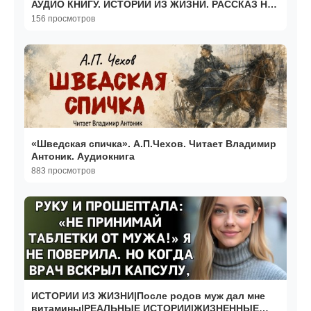
АУДИО КНИГУ. ИСТОРИИ ИЗ ЖИЗНИ. РАССКАЗ НА
НОЧЬ.
156 просмотров
«Шведская спичка». А.П.Чехов. Читает Владимир
Антоник. Аудиокнига
883 просмотров
ИСТОРИИ ИЗ ЖИЗНИ|После родов муж дал мне
витамины|РЕАЛЬНЫЕ ИСТОРИИ|ЖИЗНЕННЫЕ