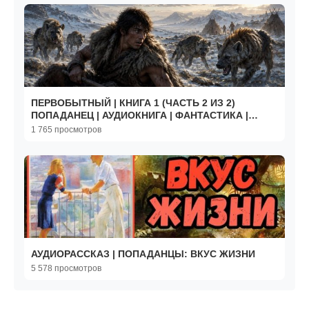
ПЕРВОБЫТНЫЙ | КНИГА 1 (ЧАСТЬ 2 ИЗ 2)
ПОПАДАНЕЦ | АУДИОКНИГА | ФАНТАСТИКА |
#аудиокнига #фантастика
1 765 просмотров
АУДИОРАССКАЗ | ПОПАДАНЦЫ: ВКУС ЖИЗНИ
5 578 просмотров