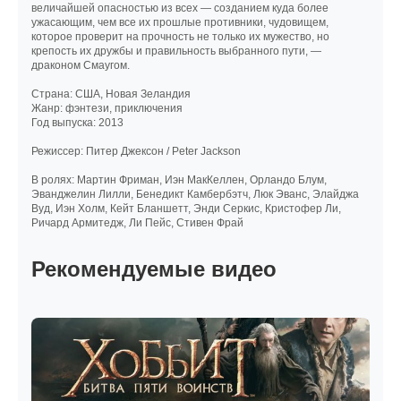
величайшей опасностью из всех — созданием куда более
ужасающим, чем все их прошлые противники, чудовищем,
которое проверит на прочность не только их мужество, но
крепость их дружбы и правильность выбранного пути, —
драконом Смаугом.
Страна: США, Новая Зеландия
Жанр: фэнтези, приключения
Год выпуска: 2013
Режиссер: Питер Джексон / Peter Jackson
В ролях: Мартин Фриман, Иэн МакКеллен, Орландо Блум,
Эванджелин Лилли, Бенедикт Камбербэтч, Люк Эванс, Элайджа
Вуд, Иэн Холм, Кейт Бланшетт, Энди Серкис, Кристофер Ли,
Ричард Армитедж, Ли Пейс, Стивен Фрай
Рекомендуемые видео