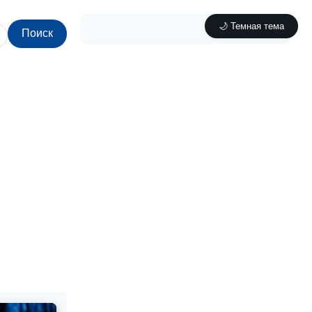
🌙 Темная тема
Поиск