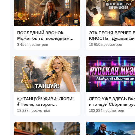
ПОСЛЕДНИЙ ЗВОНОК _
ЭТА ПЕСНЯ ВЕРНЕТ 
Может быть, последним
ЮНОСТЬ_ Душевный
этот вечер... _ SILICIUM
шансон про школьну
3 459 просмотров
10 650 просмотров
SOUL _ Русский рок 2026
любовь_
👉 ТАНЦУЙ! ЖИВИ! ЛЮБИ!
ЛЕТО УЖЕ ЗДЕСЬ Включай
💃 Песня, которая
и танцуй Сборник русских
поднимает настроение _
песен 2026 Слушать
18 237 просмотров
103 234 просмотров
Хит 2026 _ RRStudio
Популярные Новинки
Хиты 2026