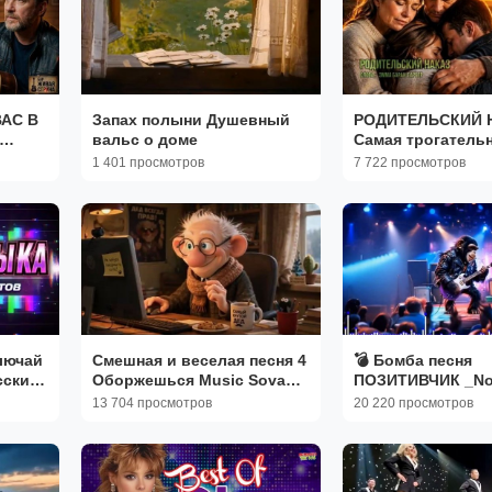
ВАС В
Запах полыни Душевный
РОДИТЕЛЬСКИЙ 
вальс о доме
Самая трогательн
ю
про семью котор
1 401 просмотров
7 722 просмотров
услышите
Смешная и веселая песня 4
💣 Бомба песня
Оборжешься Music Sova
ПОЗИТИВЧИК _No
2026
Кроха сын пришёл
13 704 просмотров
20 220 просмотров
 и
NEW 2026 _