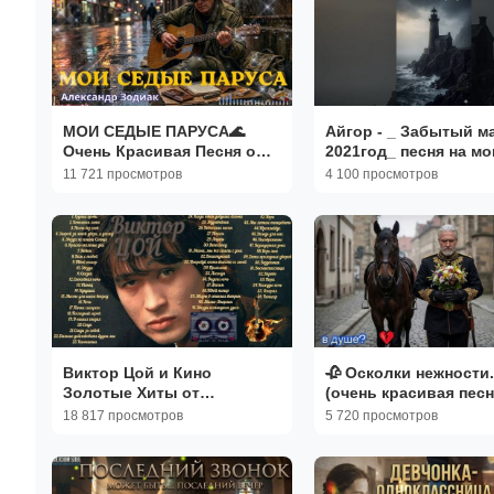
МОИ СЕДЫЕ ПАРУСА🌊
Айгор - _ Забытый ма
Очень Красивая Песня о
2021год_ песня на мо
Юности
стихи
11 721 просмотров
4 100 просмотров
Виктор Цой и Кино
🥀 Осколки нежности.
Золотые Хиты от
(очень красивая песн
Легендарной Рок Группы
Для тех_ кто умеет 
18 817 просмотров
5 720 просмотров
Легендарная Рок Музыка
СССР Ретро Песни