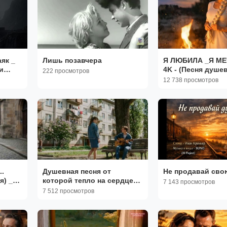
як _
Лишь позавчера
Я ЛЮБИЛА _Я МЕ
и
4K - (Песня душевная- до
222 просмотров
мурашек)
12 738 просмотров
..
Душевная песня от
Не продавай сво
я) _
которой тепло на сердце
7 143 просмотров
любить
Паспорт врёт Александра
7 512 просмотров
Чистякова Сергей
Суновский