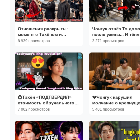
Отношения раскрыты:
Чонгук отвёз Тэ дом
момент с Тэхёном и
после ужина... И тёп
Чонгуком, который
приём его мамы раст
8 939 просмотров
3 271 просмотров
развенчал слухи!
Арми до слёз! Видео
фанкама
💍Тэхён «ПОДТВЕРДИЛ»
💔Чонгук нарушил
стоимость обручального
молчание о крепнущ
кольца Чонгука в прямом
дружбе Тэхёна с Пак
7 062 просмотров
5 401 просмотров
эфире!!
Соджуном и группой
"Wooga Squad"