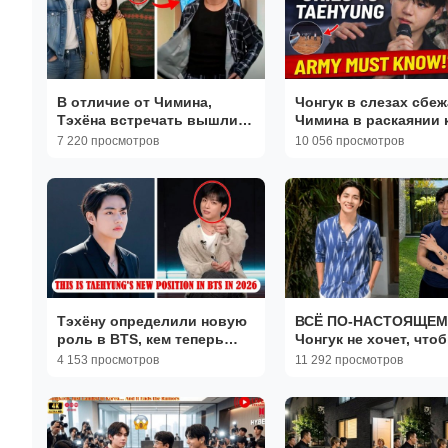
В отличие от Чимина,
Чонгук в слезах сбеж
Тэхёна встречать вышли
Чимина в раскаянии 
оба улыбающиеся
Тэхёну! Полчаса наза
7 220 просмотров
10 056 просмотров
родители Чонгука!
BTS!
Тэхёну определили новую
ВСЁ ПО-НАСТОЯЩЕМ
роль в BTS, кем теперь
Чонгук не хочет, что
станет экс-Вигу?
Тэхён был близок с к
4 153 просмотров
11 292 просмотров
либо! Корейские СМ
панике.