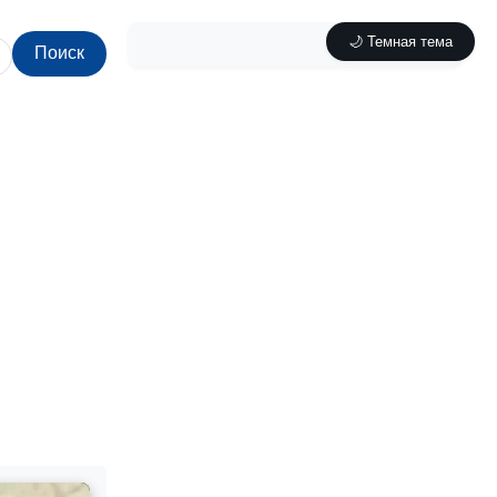
🌙 Темная тема
Поиск