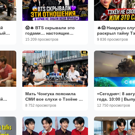
ой
😱🔥 BTS скрывали это
🔥😱 Намджун слу
лый
годами… настоящие
раскрыл тайну Т
рогал
отношения участников
15 209 просмотров
9 836 просмотров
 с
шокировали Арми!
Мать Чонгука пояснила
«Сегодня»: 8 авгу
ей
СМИ все слухи о Тэхёне и
года. 10:00 | Вып
Чонгуке, факты раскрыты!
новостей | Новос
8 752 просмотров
12 750 просмотров