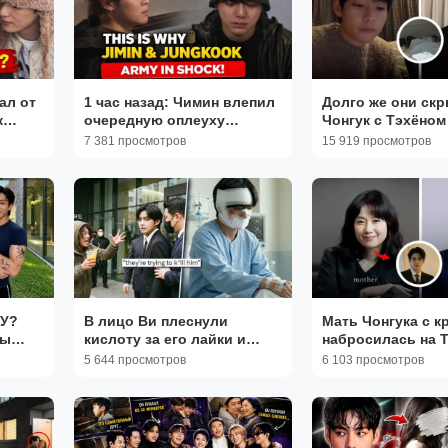
ал от
1 час назад: Чимин влепил
Долго же они скр
к
очередную оплеуху
Чонгук с Тэхёном
д в
Чонгуку, а тому оставалось
сказали и арми 
7 381 просмотров
15 919 просмотров
только плакать...
рты!
У?
В лицо Ви плеснули
Мать Чонгука с к
бы
кислоту за его лайки и
набросилась на Т
ем-
переписки с маленькими
ответ Чонгука уб
5 644 просмотров
6 103 просмотров
И в
детьми!