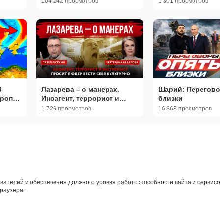
104 242 просмотров
1 301 просмотров
Чиновниками, Которые
"гадят" Стране
З
Лазарева – о манерах.
Шарий: Перегово
вропу
Иноагент, террорист и
близки
е
экстремист просит людей
1 726 просмотров
16 868 просмотров
ар на
вести себя культурно
вателей и обеспечения должного уровня работоспособности сайта и сервисов
браузера.