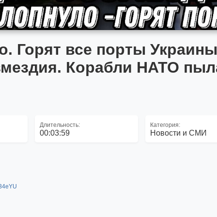
о. Горят все порты Украины
змездия. Корабли НАТО пы
Длительность:
Категория:
00:03:59
Новости и СМИ
T34eYU