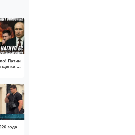
ло! Путин
в щепки.
ных.
оны", X-
026 года |