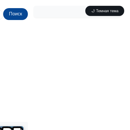
🌙 Темная тема
Поиск