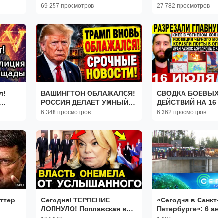
омы
ВСУ
происшествие» н
69 257 просмотров
27 782 просмотров
л!
ВАШИНГТОН ОБЛАЖАЛСЯ!
СВОДКА БОЕВЫ
РОССИЯ ДЕЛАЕТ УМНЫЙ
ДЕЙСТВИЙ НА 16
.
ХОД! СРОЧНЫЕ СВЕЖИЕ
КАРТА СВО СЕГО
6 348 просмотров
6 362 просмотров
НОВОСТИ!
НОВОСТИ , СВО 
УКРАИНЕ 2026 Ю
ПОДОЛЯКА
ттер
Сегодня! ТЕРПЕНИЕ
«Сегодня в Санкт
ЛОПНУЛО! Поплавская в
Петербурге»: 6 а
ет
Одиночку Расправилась с
2026 года