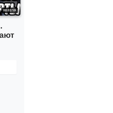
00:03:59
.
лают