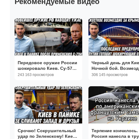
Рекомендуемые видео
Передовое оружие России
Черный день для Кие
шокировало Киев. Су-57
Ночной бой. Возмезд
наводит ужас
Крымский мост. Пос
243 163 просмотров
306 145 просмотров
предупреждение Мос
Срочно! Сокрушительный
Терпение кончилось.
удар по Зеленскому! Киев
Россия нанесла в тр