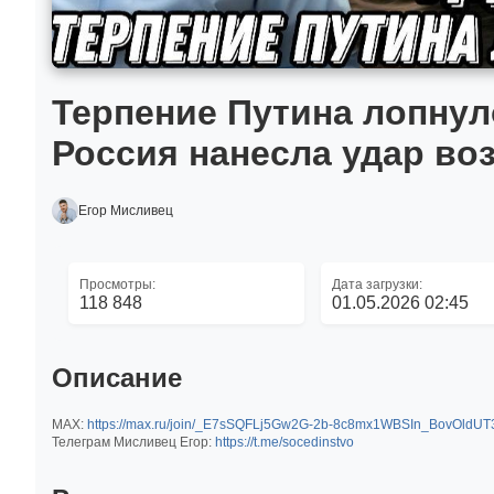
Терпение Путина лопнул
Россия нанесла удар во
Егор Мисливец
Просмотры:
Дата загрузки:
118 848
01.05.2026 02:45
Описание
МАХ:
https://max.ru/join/_E7sSQFLj5Gw2G-2b-8c8mx1WBSIn_BovOldU
Телеграм Мисливец Егор:
https://t.me/socedinstvo