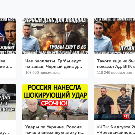
ва.
Час расплаты. Гр*бы едут
Такого еще не бы
ие за
на запад. Черный день для
показал Ад. ВПК 
леднее
Лондона. Мощный удар по
Киев ищет винов
108 050 просмотров
118 246 просмотров
квы.
британской базе НАТО
"Калибры" "Цирк
101
Удары по Украине. Россия
«ЧП»: 6 августа 2
уху
начала внезапную атаку на
«Чрезвычайное