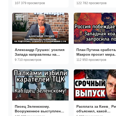
в панике! Подлость Зе.
все военные аэродр
107 379 просмотров
122 782 просмотров
Запад в ярости
Зеленского
Александр Грушко: усилия
План Путина сработа
Запада направлены на
Макрон просит мира.
подготовку военного
Финляндия отступает
9 710 просмотров
112 950 просмотров
столкновения с РФ
Британия кинула
Зеленского
Писец Зеленскому.
Расплата за Киев_ Ри
Вооруженное выступление
объяснил, какой
украинцев против бандер.
ТАКТИЧЕСКИЙ АД жд