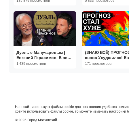
135 879 просмотров
5 833 просмотров
Люди прогоняют ТЦК
НАТО дальше
палками
Дуэль с Манучаровым |
(ЗНАЮ ВСЁ) ПРОГНО
Евгений Герасимов. В чем
снова Ухудшился! Е
секрет успеха актёра?
и Россию ждут резки
1 439 просмотров
171 просмотров
перемены. Новый уд
подходе
Наш сайт использует файлы cookie для повышения удобства пользо
хотите использовать файлы cookie, то можете изменить настройки 
© 2026 Город Московский