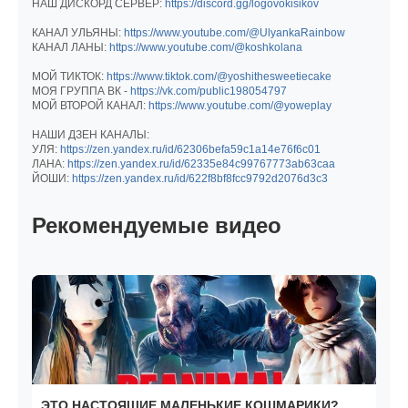
НАШ ДИСКОРД СЕРВЕР:
https://discord.gg/logovokisikov
КАНАЛ УЛЬЯНЫ:
https://www.youtube.com/@UlyankaRainbow
КАНАЛ ЛАНЫ:
https://www.youtube.com/@koshkolana
МОЙ ТИКТОК:
https://www.tiktok.com/@yoshithesweetiecake
МОЯ ГРУППА ВК -
https://vk.com/public198054797
МОЙ ВТОРОЙ КАНАЛ:
https://www.youtube.com/@yoweplay
НАШИ ДЗЕН КАНАЛЫ:
УЛЯ:
https://zen.yandex.ru/id/62306befa59c1a14e76f6c01
ЛАНА:
https://zen.yandex.ru/id/62335e84c99767773ab63caa
ЙОШИ:
https://zen.yandex.ru/id/622f8bf8fcc9792d2076d3c3
Рекомендуемые видео
ЭТО НАСТОЯЩИЕ МАЛЕНЬКИЕ КОШМАРИКИ?