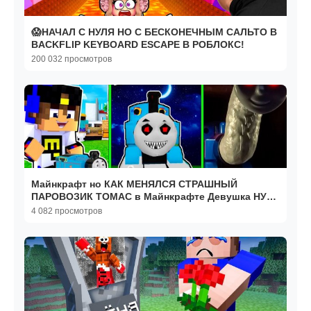
😱НАЧАЛ С НУЛЯ НО С БЕСКОНЕЧНЫМ САЛЬТО В
BACKFLIP KEYBOARD ESCAPE В РОБЛОКС!
200 032 просмотров
Майнкрафт но КАК МЕНЯЛСЯ СТРАШНЫЙ
ПАРОВОЗИК ТОМАС в Майнкрафте Девушка НУБ
И ПРО Троллинг Minecraft
4 082 просмотров