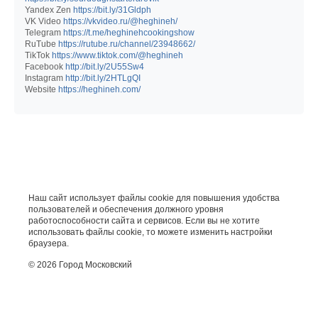
Yandex Zen
https://bit.ly/31Gldph
VK Video
https://vkvideo.ru/@heghineh/
Telegram
https://t.me/heghinehcookingshow
RuTube
https://rutube.ru/channel/23948662/
TikTok
https://www.tiktok.com/@heghineh
Facebook
http://bit.ly/2U55Sw4
Instagram
http://bit.ly/2HTLgQI
Website
https://heghineh.com/
Наш сайт использует файлы cookie для повышения удобства
пользователей и обеспечения должного уровня
работоспособности сайта и сервисов. Если вы не хотите
использовать файлы cookie, то можете изменить настройки
браузера.
© 2026 Город Московский