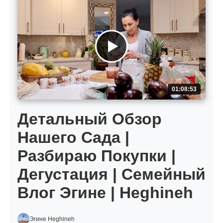
01:08:53
Детальный Обзор
Нашего Сада |
Разбираю Покупки |
Дегустация | Семейный
Влог Эгине | Heghineh
Эгине Heghineh