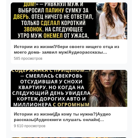
Истории из жизни/Убери своего нищего отца из
моего дома- заявил муж/Аудиорассказы
жизненные свекровь
585 просмотров
Истории из жизни|Да кому ты нужна?|Аудио
рассказы|Аудиокниги слушать онлайн|
Жизненные истории
9 610 просмотров