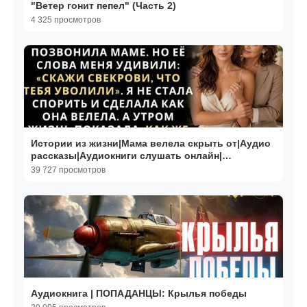
"Ветер гонит пепел" (Часть 2)
4 325 просмотров
Истории из жизни|Мама велела скрыть от|Аудио
рассказы|Аудиокниги слушать онлайн|
Жизненные истории
39 727 просмотров
Аудиокнига | ПОПАДАНЦЫ: Крылья победы