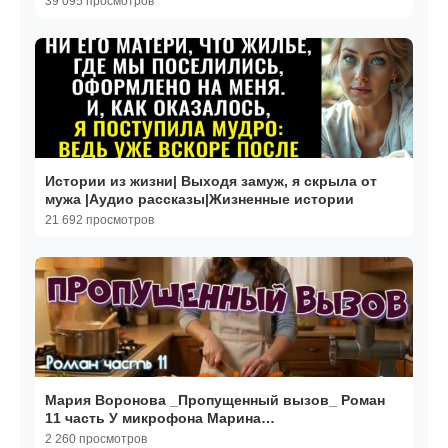
39 095 просмотров
Истории из жизни| Выходя замуж, я скрыла от
мужа |Аудио рассказы|Жизненные истории
21 692 просмотров
Мария Воронова _Пропущенный вызов_ Роман
11 часть У микрофона Марина
Багинская_encoded
2 260 просмотров