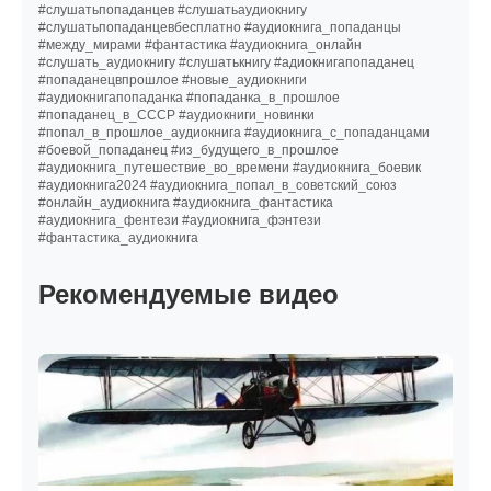
#слушатьпопаданцев #слушатьаудиокнигу
#слушатьпопаданцевбесплатно #аудиокнига_попаданцы
#между_мирами #фантастика #аудиокнига_онлайн
#слушать_аудиокнигу #слушатькнигу #адиокнигапопаданец
#попаданецвпрошлое #новые_аудиокниги
#аудиокнигапопаданка #попаданка_в_прошлое
#попаданец_в_СССР #аудиокниги_новинки
#попал_в_прошлое_аудиокнига #аудиокнига_с_попаданцами
#боевой_попаданец #из_будущего_в_прошлое
#аудиокнига_путешествие_во_времени #аудиокнига_боевик
#аудиокнига2024 #аудиокнига_попал_в_советский_союз
#онлайн_аудиокнига #аудиокнига_фантастика
#аудиокнига_фентези #аудиокнига_фэнтези
#фантастика_аудиокнига
Рекомендуемые видео