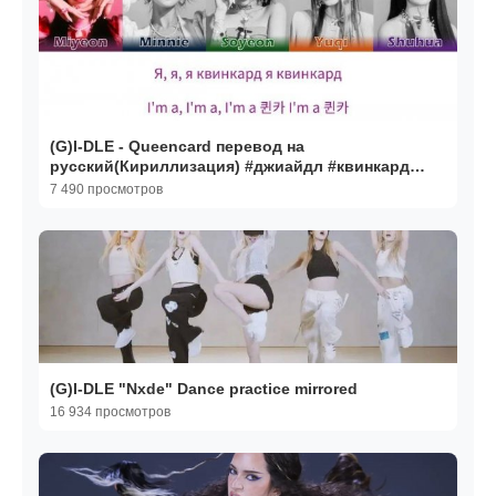
(G)I-DLE - Queencard перевод на
русский(Кириллизация) #джиайдл #квинкард
#gidle #queencard #квинка
7 490 просмотров
(G)I-DLE "Nxde" Dance practice mirrored
16 934 просмотров