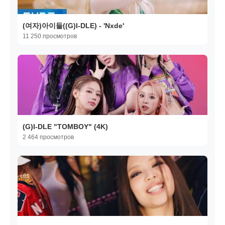
(여자)아이들((G)I-DLE) - 'Nxde'
11 250 просмотров
(G)I-DLE "TOMBOY" (4K)
2 464 просмотров