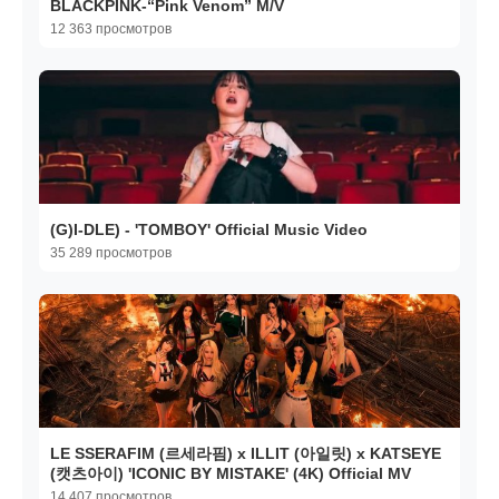
BLACKPINK-“Pink Venom” M/V
12 363 просмотров
(G)I-DLE) - 'TOMBOY' Official Music Video
35 289 просмотров
LE SSERAFIM (르세라핌) x ILLIT (아일릿) x KATSEYE
(캣츠아이) 'ICONIC BY MISTAKE' (4K) Official MV
14 407 просмотров