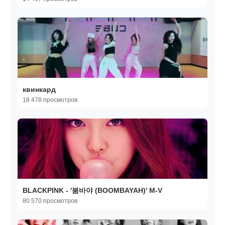
квинкард
18 478 просмотров
BLACKPINK - '붐바야 (BOOMBAYAH)' M-V
80 570 просмотров