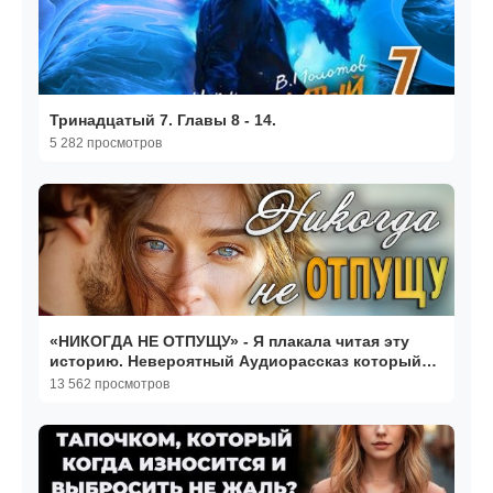
Тринадцатый 7. Главы 8 - 14.
5 282 просмотров
«НИКОГДА НЕ ОТПУЩУ» - Я плакала читая эту
историю. Невероятный Аудиорассказ который
тронет вас.
13 562 просмотров